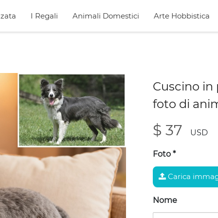
zata
I Regali
Animali Domestici
Arte Hobbistica
Cuscino in
foto di ani
$ 37
USD
Foto
*
Carica immag
Nome