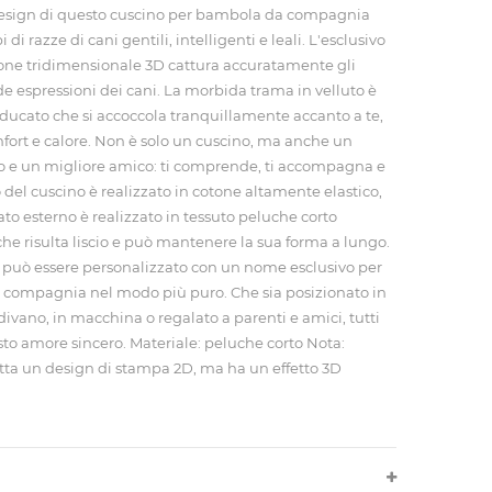
l design di questo cuscino per bambola da compagnia
i di razze di cani gentili, intelligenti e leali. L'esclusivo
one tridimensionale 3D cattura accuratamente gli
lde espressioni dei cani. La morbida trama in velluto è
ucato che si accoccola tranquillamente accanto a te,
fort e calore. Non è solo un cuscino, ma anche un
 e un migliore amico: ti comprende, ti accompagna e
o del cuscino è realizzato in cotone altamente elastico,
trato esterno è realizzato in tessuto peluche corto
 che risulta liscio e può mantenere la sua forma a lungo.
o può essere personalizzato con un nome esclusivo per
 compagnia nel modo più puro. Che sia posizionato in
divano, in macchina o regalato a parenti e amici, tutti
to amore sincero. Materiale: peluche corto Nota:
tta un design di stampa 2D, ma ha un effetto 3D