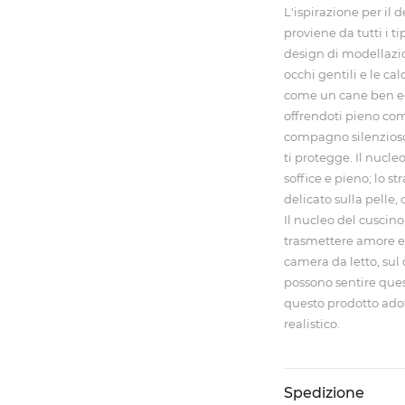
L'ispirazione per i
proviene da tutti i tip
design di modellazi
occhi gentili e le ca
come un cane ben ed
offrendoti pieno com
compagno silenzioso
ti protegge. Il nucle
soffice e pieno; lo s
delicato sulla pelle,
Il nucleo del cuscin
trasmettere amore e
camera da letto, sul 
possono sentire ques
questo prodotto ado
realistico.
Spedizione