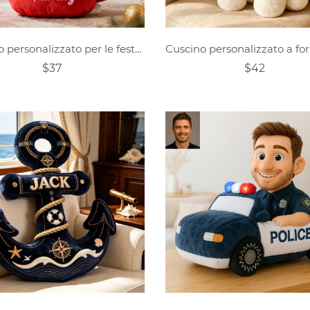
Cuscino personalizzato per le feste a forma di famiglia di pan di zenzero
$37
$42