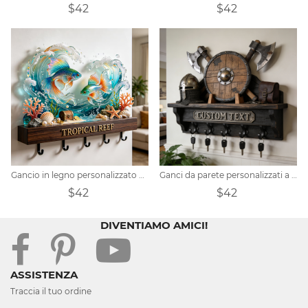
$42
$42
Gancio in legno personalizzato a tema oceano e barriera corallina tropicale.
Ganci da parete personalizzati a tema guerriero vichingo
$42
$42
DIVENTIAMO AMICI!
ASSISTENZA
Traccia il tuo ordine