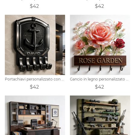
$42
$42
Portachiavi personalizzato con ancora nautica
Gancio in legno personalizzato a tema roseto
$42
$42