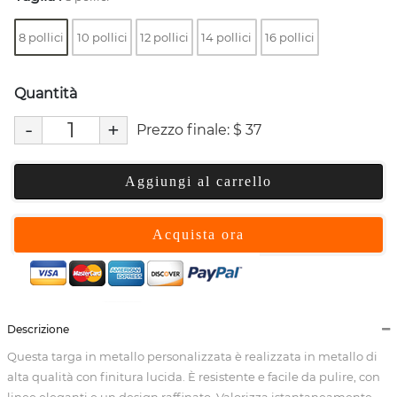
8 pollici
10 pollici
12 pollici
14 pollici
16 pollici
Quantità
-
+
Prezzo finale:
$
37
Aggiungi al carrello
Acquista ora
Descrizione
Questa targa in metallo personalizzata è realizzata in metallo di
alta qualità con finitura lucida. È resistente e facile da pulire, con
linee eleganti e un design raffinato. Valorizza istantaneamente