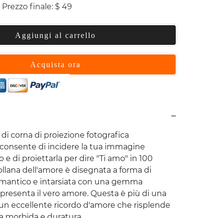
Prezzo finale:
$
49
Aggiungi al carrello
Acquista ora
 di corna di proiezione fotografica
i consente di incidere la tua immagine
o e di proiettarla per dire "Ti amo" in 100
ollana dell'amore è disegnata a forma di
romantico e intarsiata con una gemma
ppresenta il vero amore. Questa è più di una
 un eccellente ricordo d'amore che risplende
a morbida e duratura.