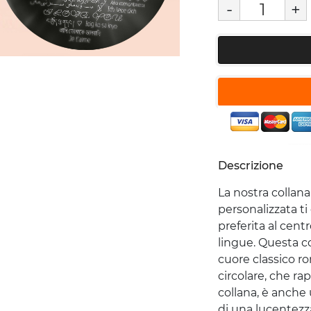
-
+
Descrizione
La nostra collana
personalizzata t
preferita al centr
lingue. Questa c
cuore classico 
circolare, che ra
collana, è anche
di una lucentezz