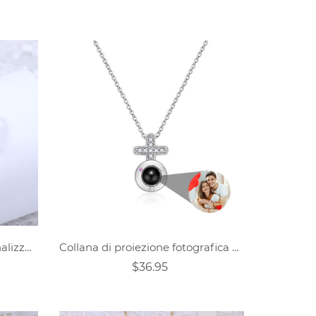
Collana di proiezione personalizzata - a forma di cuore
Collana di proiezione fotografica personalizzata-Croce
$36.95