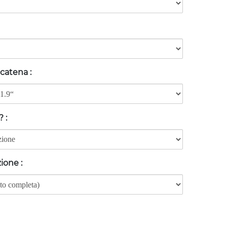
 catena
:
o?
:
zione
: