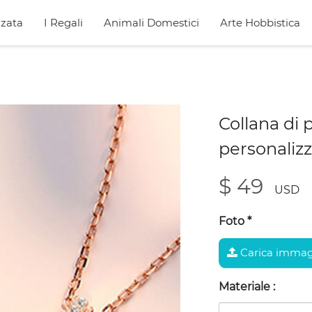
zata
I Regali
Animali Domestici
Arte Hobbistica
Collana di 
personalizz
$ 49
USD
Foto
*
Carica immag
Materiale
: