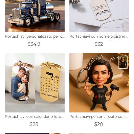
Portachiavi personalizzato per camion pesante
Portachiavi con nome pipistrello personalizzato
$34.9
$32
Portachiavi con calendario fotografico personalizzato con cartoni animati
Portachiavi personalizzato con ritratto di barbiere
$28
$20