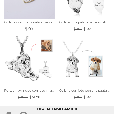
Collana commemorativa personalizzata per animali domestici
Collare fotografico per animali domestici personalizzato
$30
$34.95
$69.9
Portachiavi inciso con foto in argento
Collana con foto personalizzata in argento sterling / acciaio al titanio
$34.98
$34.95
$69.96
$69.9
DIVENTIAMO AMICI!