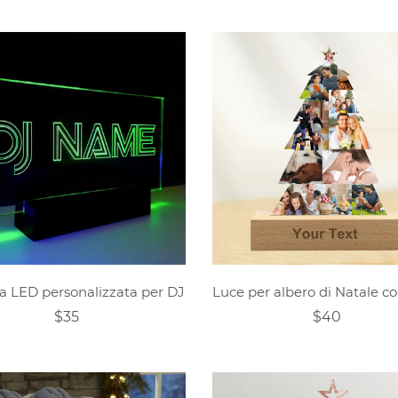
a LED personalizzata per DJ
$35
$40