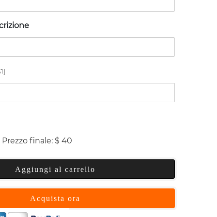
scrizione
1]
Prezzo finale:
$
40
Aggiungi al carrello
Acquista ora