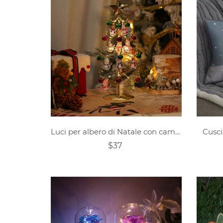
Luci per albero di Natale con campanelli per la famiglia con pupazzo di neve personalizzato
Cusci
$37