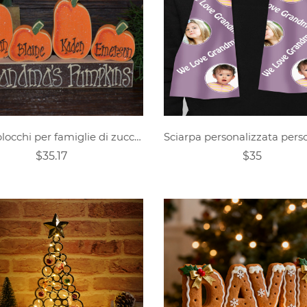
Set di blocchi per famiglie di zucche personalizzate
$35.17
$35