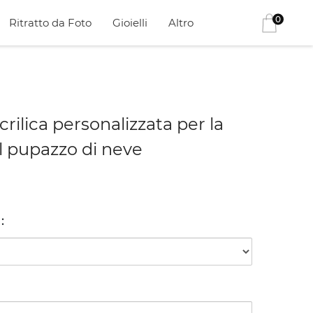
0
Ritratto da Foto
Gioielli
Altro
ilica personalizzata per la
l pupazzo di neve
i
: