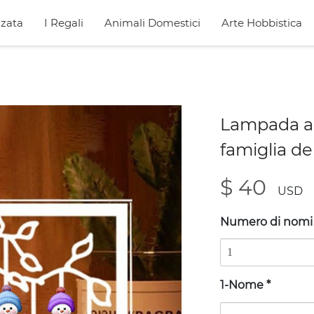
zata
I Regali
Animali Domestici
Arte Hobbistica
Lampada acr
famiglia de
$ 40
USD
Numero di nom
1-Nome
*