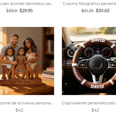
Cuscino per animali domestici personalizzato per gelato
Cuscino fotografico persona
$59.9
$29.95
$61.25
$30.63
Decorazione da scrivania personalizzata in legno intagliato con foto di famiglia.
$42
$42