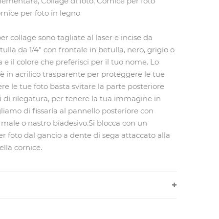
elementare, Collage di foto, Cornice per foto
rnice per foto in legno
er collage sono tagliate al laser e incise da
lla da 1/4" con frontale in betulla, nero, grigio o
 e il colore che preferisci per il tuo nome. Lo
è in acrilico trasparente per proteggere le tue
re le tue foto basta svitare la parte posteriore
ti di rilegatura, per tenere la tua immagine in
gliamo di fissarla al pannello posteriore con
rmale o nastro biadesivo.Si blocca con un
 foto dal gancio a dente di sega attaccato alla
ella cornice.