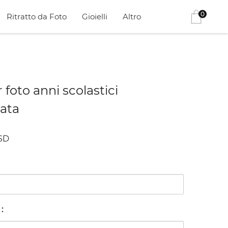
0
Ritratto da Foto
Gioielli
Altro
 foto anni scolastici
zata
SD
e
: