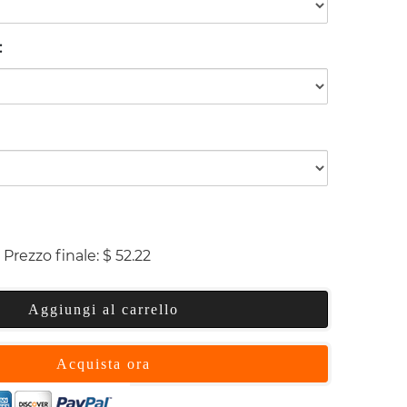
:
Prezzo finale:
$
52.22
Aggiungi al carrello
Acquista ora