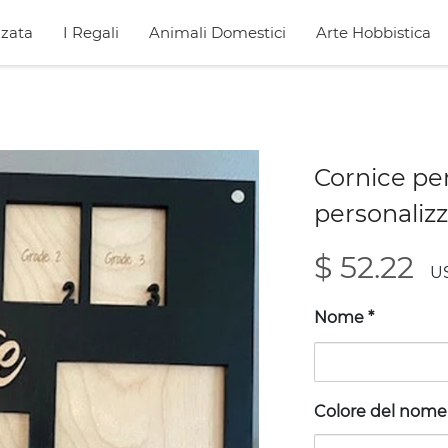
zata
I Regali
Animali Domestici
Arte Hobbistica
Cornice per
personaliz
$ 52.22
U
Nome
*
Colore del nom