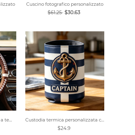
lizzato
Cuscino fotografico personalizzato
$61.25
$30.63
Coprivolante personalizzato a tema rugby
Custodia termica personalizzata con ancora nautica
$24.9