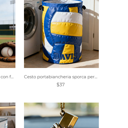
Tazza in acciaio inossidabile con foto realistica personalizzata di un giocatore di baseball
Cesto portabiancheria sporca personalizzato con tema sportivo sulla superficie da pallavolo
$37