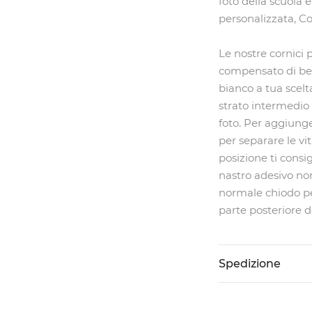
foto della scuola 
personalizzata, Co
Le nostre cornici p
compensato di betu
bianco a tua scelta
strato intermedio 
foto. Per aggiunge
per separare le vi
posizione ti consi
nastro adesivo no
normale chiodo per
parte posteriore d
Spedizione