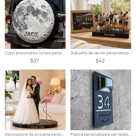
Copri pneumatico lunare personalizzato
Statuetta da tavolo personalizzata in stile realistico raffigurante un gruppo di amici riuniti
$37
$42
Decorazione da scrivania personalizzata a tema fenicottero, fotorealistica.
Piastra personalizzata per taglio laser a luce solare