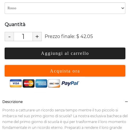
Quantità
-
+
Prezzo finale:
$
42.05
Aggiungi al carrello
Acquista ora
Descrizione
Pronto a catturare un ricordo senza tempo mentre il tuo piccolo si
imbarca nel suo primo giorno di scuola? La nostra esclusiva bacheca del
nome del primo giorno di scuola è qui per trasformare il loro momento
fondamentale in un ricordo eterno. Preparati a rendere il loro grande