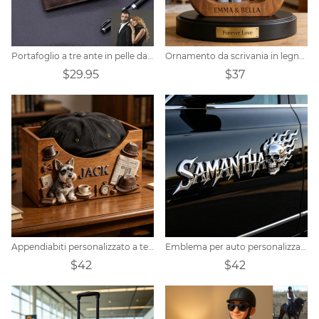
Portafoglio a tre ante in pelle da uomo personalizzato con foto
Ornamento da scrivania in legno personalizzato a forma di ferro di cavallo raffigurante un essere umano e un cavallo.
$29.95
$37
Appendiabiti personalizzato a tema Schnauzer
Emblema per auto personalizzato con scritta gotica a forma di teschio fiammeggiante.
$42
$42