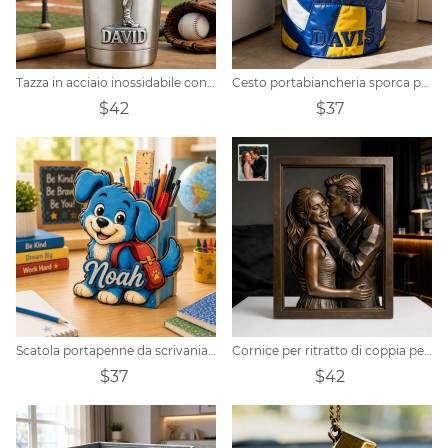
Tazza in acciaio inossidabile con foto realistica personalizzata di un giocatore di baseball
Cesto portabiancheria sporca personalizzato con tema sportivo sulla superficie da pallavolo
$42
$37
Scatola portapenne da scrivania personalizzata con immagine di un cane per bambini
Cornice per ritratto di coppia personalizzata
$37
$42