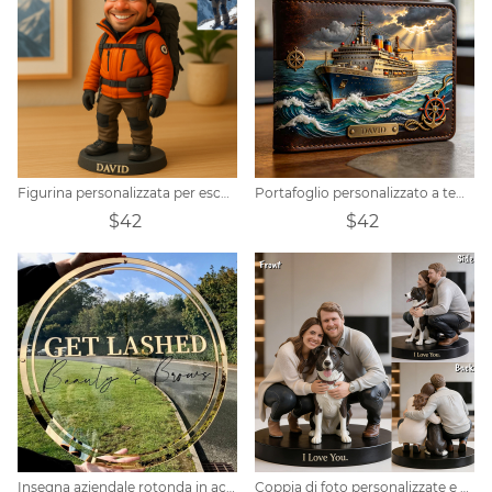
Figurina personalizzata per escursioni
Portafoglio personalizzato a tema transatlantico
$42
$42
Insegna aziendale rotonda in acrilico 3D personalizzata
Coppia di foto personalizzate e statuetta 3D con cane, regalo per coppie, regalo di anniversario, regalo 3D personalizzato, statuetta fotografica