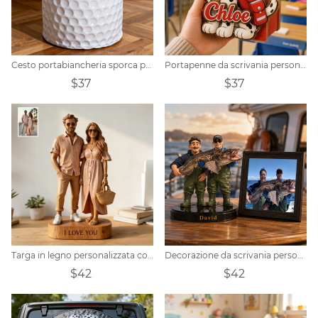
Cesto portabiancheria sporca personalizzato con superficie da pallina da golf e tema sportivo
Portapenne da scrivania personalizzato a tema pompiere e dalmata
$37
$37
Targa in legno personalizzata con foto di coppia
Decorazione da scrivania personalizzata in stile cartone animato con foto di pesca.
$42
$42