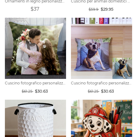
Ornamenti in legno personalizzati con foto in stile cartone animato
Cuscino per animali domestici personalizzato per gelato
$37
$29.95
$59.9
Cuscino fotografico personalizzato
Cuscino fotografico personalizzato
$30.63
$30.63
$61.25
$61.25