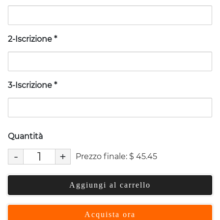
2-Iscrizione
*
3-Iscrizione
*
Quantità
-
+
Prezzo finale:
$
45.45
Aggiungi al carrello
Acquista ora