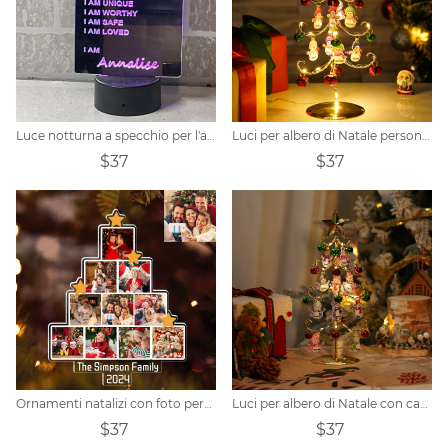
Luce notturna a specchio per l'affermazione del nome personalizzato
Luci per albero di Natale personalizzate con pupazzo di neve e famiglia
$37
$37
Ornamenti natalizi con foto personalizzate
Luci per albero di Natale con campanelli per la famiglia con pupazzo di neve personalizzato
$37
$37