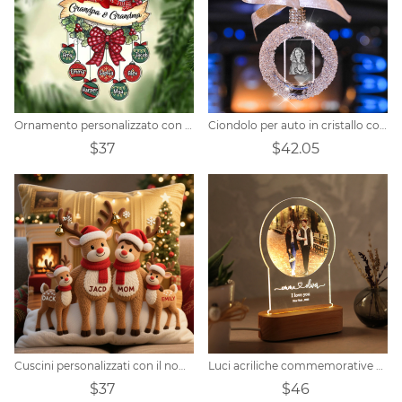
Ornamento personalizzato con nome di palla di neve
Ciondolo per auto in cristallo con incisione interna 3D con foto personalizzata
$37
$42.05
Cuscini personalizzati con il nome del membro della famiglia a tema alce natalizio
Luci acriliche commemorative di coppia con foto personalizzate
$37
$46