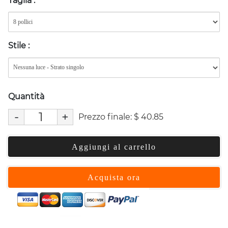
Taglia
:
Stile
:
Quantità
-
+
Prezzo finale:
$
40.85
Aggiungi al carrello
Acquista ora