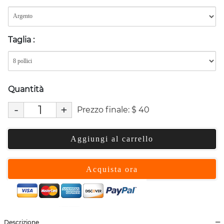
Taglia
:
Quantità
-
+
Prezzo finale:
$
40
Aggiungi al carrello
Acquista ora
Descrizione