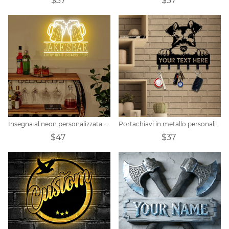
$37
$37
Insegna al neon personalizzata per bar e birra
Portachiavi in metallo personalizzato per cani da compagnia
$47
$37