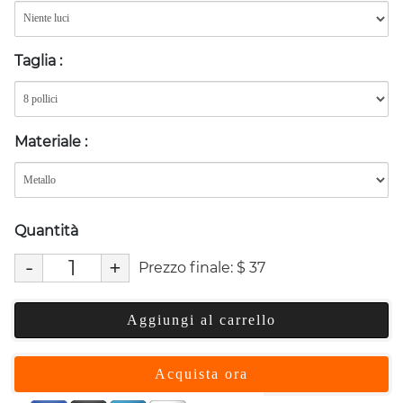
Taglia
:
Materiale
:
Quantità
-
+
Prezzo finale:
$
37
Aggiungi al carrello
Acquista ora