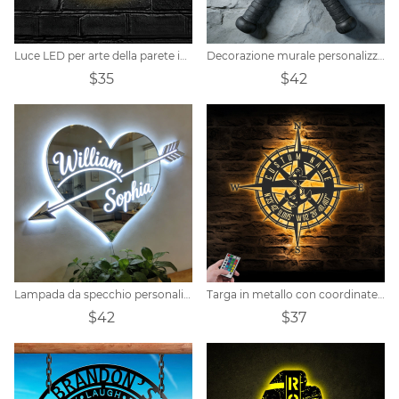
Luce LED per arte della parete in metallo con nome personalizzato
Decorazione murale personalizzata a tema ascia vichinga
$35
$42
Lampada da specchio personalizzata a tema cuore e freccia per coppia
Targa in metallo con coordinate personalizzate della bussola di ancoraggio
$42
$37