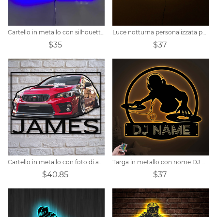
Cartello in metallo con silhouette di auto personalizzata
Luce notturna personalizzata per il nome del giocatore di hockey
$35
$37
Cartello in metallo con foto di auto personalizzata
Targa in metallo con nome DJ Player personalizzato
$40.85
$37