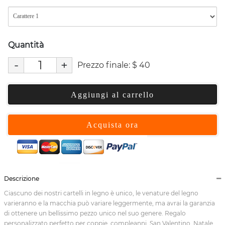
Quantità
-
+
Prezzo finale:
$
40
Aggiungi al carrello
Acquista ora
Descrizione
Ciascuno dei nostri cartelli in legno è unico, le venature del legno
varieranno e la macchia può variare leggermente, ma avrai la garanzia
di ottenere un bellissimo pezzo unico nel suo genere. Regalo
personalizzato perfetto per coppie, compleanni, San Valentino, Natale,