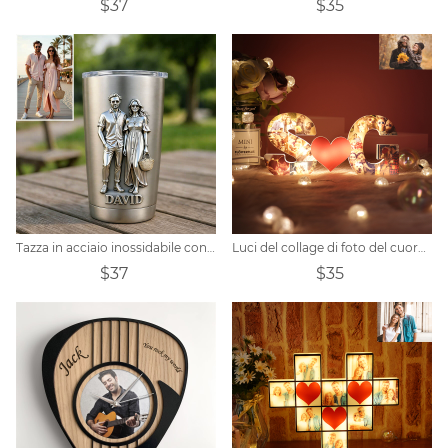
$37
$35
Tazza in acciaio inossidabile con foto realistica personalizzata della coppia
Luci del collage di foto del cuore dell'alfabeto personalizzato
$37
$35