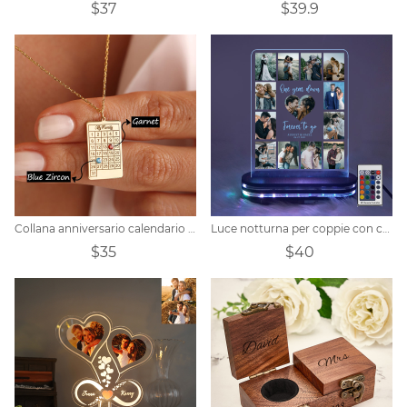
$37
$39.9
Collana anniversario calendario personalizzato
Luce notturna per coppie con collage di foto personalizzate per l'anniversario
$35
$40