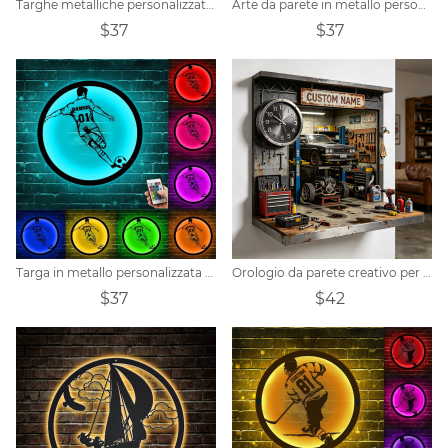
Targhe metalliche personalizzate per utensili da cucina
Arte da parete in metallo personalizzata per parrucchiere
$37
$37
Targa in metallo personalizzata per giocatore di football
Orologio da parete creativo per garage, ideale per uomo.
$37
$42