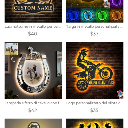
Luci notturne in metallo per barche a vela personalizzate
Targa in metallo personalizzata per hockey
$40
$37
Lampada a ferro di cavallo con foto personalizzata.
Logo personalizzato del pilota di motocross
$42
$35