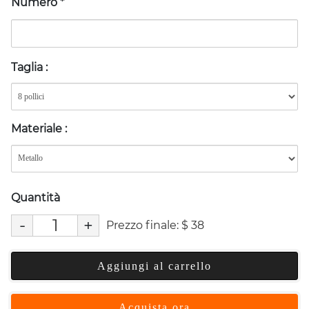
Numero
*
Taglia
:
Materiale
:
Quantità
-
+
Prezzo finale:
$
38
Aggiungi al carrello
Acquista ora