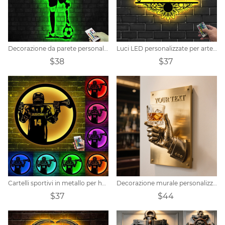
Decorazione da parete personalizzata in metallo con calcio e luci a LED
Luci LED personalizzate per arte della parete in metallo per parrucchiere
$38
$37
Cartelli sportivi in metallo per hockey personalizzati
Decorazione murale personalizzata per la sala lounge del bar del whisky, targa con logo del bar sulla porta
$37
$44