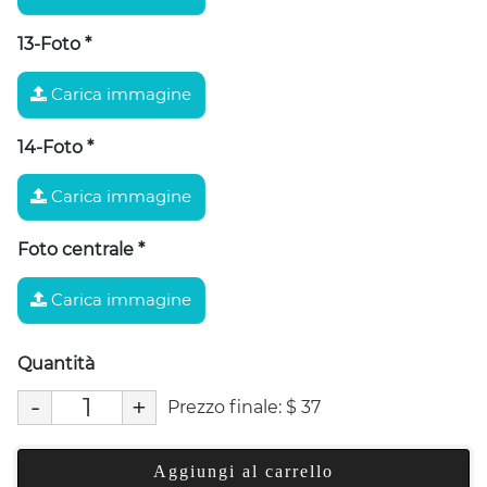
13-Foto
*
Carica immagine
14-Foto
*
Carica immagine
Foto centrale
*
Carica immagine
Quantità
-
+
Prezzo finale:
$
37
Aggiungi al carrello