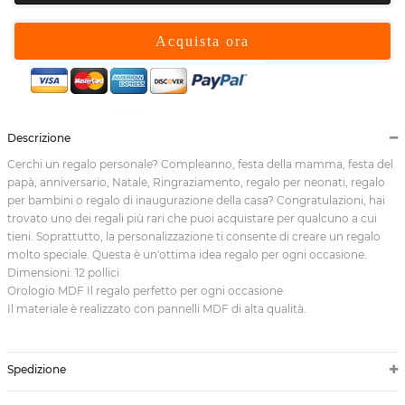
Acquista ora
Descrizione
Cerchi un regalo personale? Compleanno, festa della mamma, festa del
papà, anniversario, Natale, Ringraziamento, regalo per neonati, regalo
per bambini o regalo di inaugurazione della casa? Congratulazioni, hai
trovato uno dei regali più rari che puoi acquistare per qualcuno a cui
tieni. Soprattutto, la personalizzazione ti consente di creare un regalo
molto speciale. Questa è un'ottima idea regalo per ogni occasione.
Dimensioni: 12 pollici
Orologio MDF Il regalo perfetto per ogni occasione
Il materiale è realizzato con pannelli MDF di alta qualità.
Spedizione