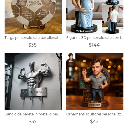
Targa personalizzata per allenatore di calcio in legno acrilico
Figurina 3D personalizzata con foto di coppia in attesa, bobblehead personalizzato, regalo di San Valentino, regalo ricordo di gravidanza, regalo di anniversario per coppie
$38
$144
Gancio da parete in metallo personalizzato a forma di muscoloso da palestra
Ornamenti scultorei personalizzati a forma di cartone animato per appassionati di freccette
$37
$42