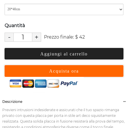
Quantità
-
+
Prezzo finale:
$
42
Aggiungi al carrello
Acquista ora
Descrizione
Previeni intrusioni indesiderate e assicurati che il tuo spazio rimanga
privato con questa placca per porta in stile art deco squisitamente
realizzata. Questa solida placca in fusione resisterà alla prova del tempo,
resistendo a condizioni atmosferiche diverse come il tocco finale