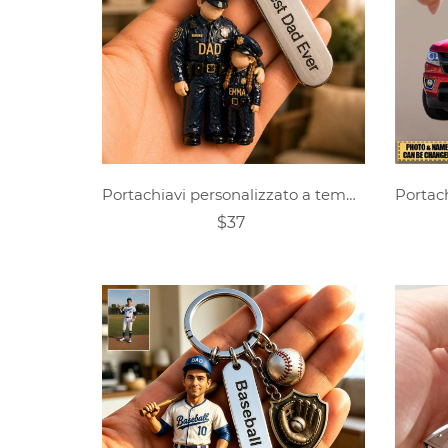
Portachiavi personalizzato a tema "papà poliziotto".
$37