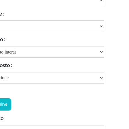
ne
:
lo
:
posto
:
ine
to