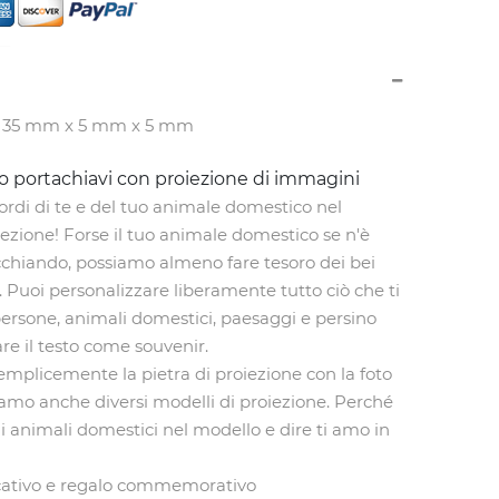
: 35 mm x 5 mm x 5 mm
tuo portachiavi con proiezione di immagini
icordi di te e del tuo animale domestico nel
iezione! Forse il tuo animale domestico se n'è
cchiando, possiamo almeno fare tesoro dei bei
Puoi personalizzare liberamente tutto ciò che ti
ersone, animali domestici, paesaggi e persino
are il testo come souvenir.
emplicemente la pietra di proiezione con la foto
niamo anche diversi modelli di proiezione. Perché
di animali domestici nel modello e dire ti amo in
icativo e regalo commemorativo