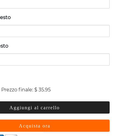
testo
esto
Prezzo finale:
$
35.95
Aggiungi al carrello
Acquista ora