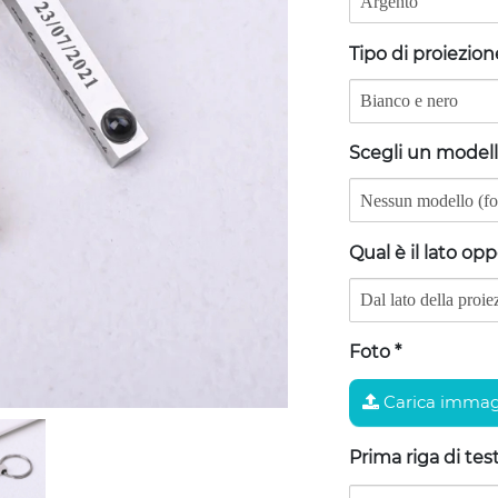
Tipo di proiezio
Scegli un model
Qual è il lato op
Foto
*
Carica immag
Prima riga di tes