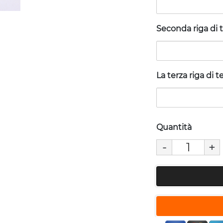
Seconda riga di 
La terza riga di t
Quantità
-
+