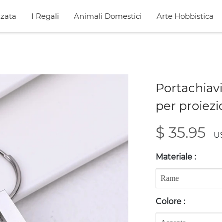
zata
I Regali
Animali Domestici
Arte Hobbistica
Portachiav
per proiezi
$ 35.95
U
Materiale
:
Colore
: