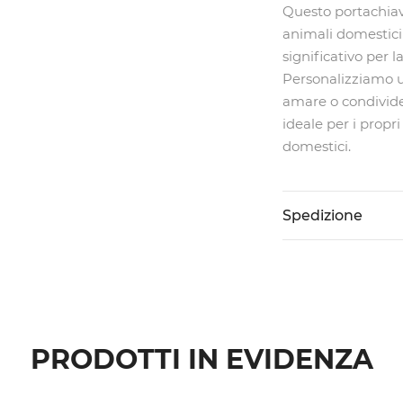
Questo portachiavi
animali domestici 
significativo per 
Personalizziamo un
amare o condivide
ideale per i propri
domestici.
Spedizione
PRODOTTI IN EVIDENZA