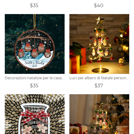
$35
$40
Decorazioni natalizie per la casa personalizzate
Luci per albero di Natale personalizzate con pupazzo di neve e famiglia
$35
$37