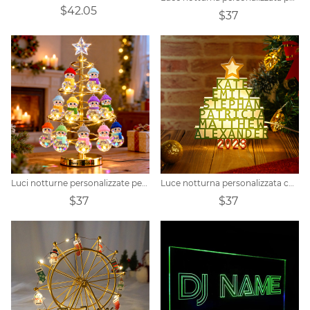
$42.05
$37
Luci notturne personalizzate per albero di Natale con famiglia di pupazzi di neve
Luce notturna personalizzata con nome 3D dell'albero di Natale
$37
$37