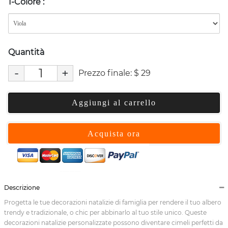
1-Colore
:
Quantità
-
+
Prezzo finale:
$
29
Aggiungi al carrello
Acquista ora
Descrizione
Progetta le tue decorazioni natalizie di famiglia per rendere il tuo albero
trendy e tradizionale, o chic per abbinarlo al tuo stile unico. Queste
decorazioni natalizie personalizzate possono diventare cimeli perfetti da