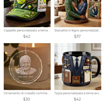
Cappello personalizzato a tema tennis
Statuetta in legno personalizzata con foto di coppia
$42
$37
Ornamento di cristallo commemorativo personalizzato
Tazza personalizzata a tema avvocato
$30
$42