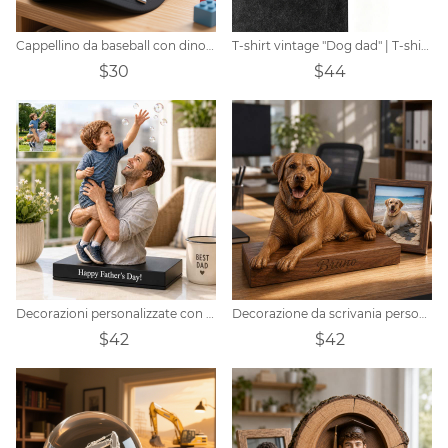
Cappellino da baseball con dinosauro personalizzato per bambini con nome
T-shirt vintage "Dog dad" | T-shirt premium con lavaggio stone wash e ricamo per gli amanti degli animali domestici
$30
$44
Decorazioni personalizzate con ritratto a tema Festa del Papà
Decorazione da scrivania personalizzata a forma di cucciolo intagliato nel legno.
$42
$42