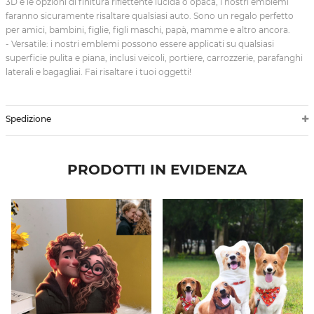
3D e le opzioni di finitura riflettente lucida o opaca, i nostri emblemi
faranno sicuramente risaltare qualsiasi auto. Sono un regalo perfetto
per amici, bambini, figlie, figli maschi, papà, mamme e altro ancora.
- Versatile: i nostri emblemi possono essere applicati su qualsiasi
superficie pulita e piana, inclusi veicoli, portiere, carrozzerie, parafanghi
laterali e bagagliai. Fai risaltare i tuoi oggetti!
Spedizione
PRODOTTI IN EVIDENZA