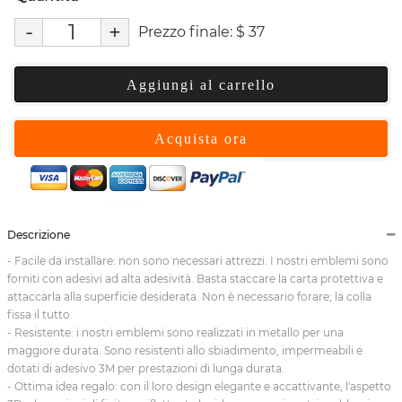
-
+
Prezzo finale:
$
37
Aggiungi al carrello
Acquista ora
Descrizione
- Facile da installare: non sono necessari attrezzi. I nostri emblemi sono
forniti con adesivi ad alta adesività. Basta staccare la carta protettiva e
attaccarla alla superficie desiderata. Non è necessario forare; la colla
fissa il tutto.
- Resistente: i nostri emblemi sono realizzati in metallo per una
maggiore durata. Sono resistenti allo sbiadimento, impermeabili e
dotati di adesivo 3M per prestazioni di lunga durata.
- Ottima idea regalo: con il loro design elegante e accattivante, l'aspetto