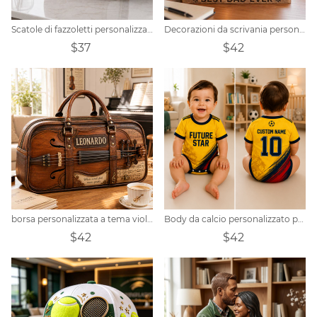
Scatole di fazzoletti personalizzate con il nome di famiglia
Decorazioni da scrivania personalizzate per la Festa del Papà con la lettera DAD, a tema campeggio genitore-figlio.
$37
$42
borsa personalizzata a tema violino
Body da calcio personalizzato per neonato "Future Star"
$42
$42