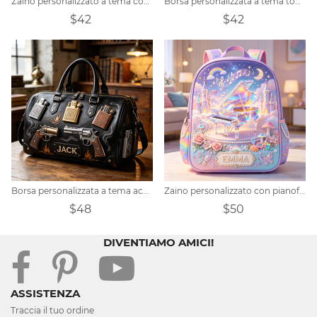
Zaino personalizzato a tema cowgirl con girasoli.
Borsa personalizzata a tema toga da giudice
$42
$42
Borsa personalizzata a tema accendino vintage
Zaino personalizzato con pianoforte in cristallo
$48
$50
DIVENTIAMO AMICI!
ASSISTENZA
Traccia il tuo ordine