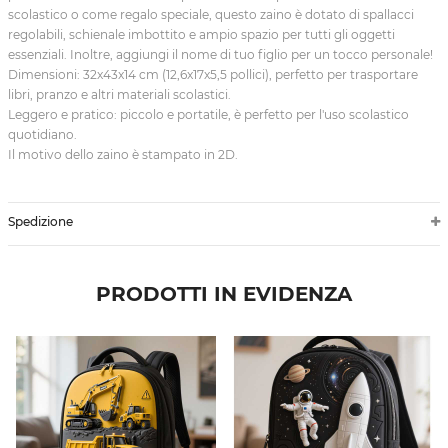
scolastico o come regalo speciale, questo zaino è dotato di spallacci
regolabili, schienale imbottito e ampio spazio per tutti gli oggetti
essenziali. Inoltre, aggiungi il nome di tuo figlio per un tocco personale!
Dimensioni: 32x43x14 cm (12,6x17x5,5 pollici), perfetto per trasportare
libri, pranzo e altri materiali scolastici.
Leggero e pratico: piccolo e portatile, è perfetto per l'uso scolastico
quotidiano.
Il motivo dello zaino è stampato in 2D.
Spedizione
PRODOTTI IN EVIDENZA