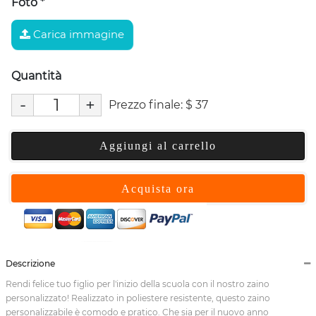
Foto
*
Carica immagine
Quantità
-
+
Prezzo finale:
$
37
Aggiungi al carrello
Acquista ora
Descrizione
Rendi felice tuo figlio per l'inizio della scuola con il nostro zaino
personalizzato! Realizzato in poliestere resistente, questo zaino
personalizzabile è comodo e pratico. Che sia per il nuovo anno