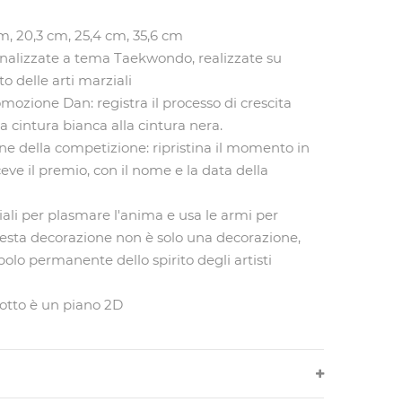
m, 20,3 cm, 25,4 cm, 35,6 cm
nalizzate a tema Taekwondo, realizzate su
to delle arti marziali
mozione Dan: registra il processo di crescita
la cintura bianca alla cintura nera.
della competizione: ripristina il momento in
ceve il premio, con il nome e la data della
ziali per plasmare l'anima e usa le armi per
questa decorazione non è solo una decorazione,
lo permanente dello spirito degli artisti
otto è un piano 2D