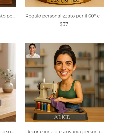
Regalo personalizzato per il 60° compleanno delle donne
Ritratto di un cartone animato personalizzato come regalo per il 50° compleanno di un uomo
$37
Statuette personalizzate di personaggi e animali domestici in versione Q
Decorazione da scrivania personalizzata con ritratto di sarta