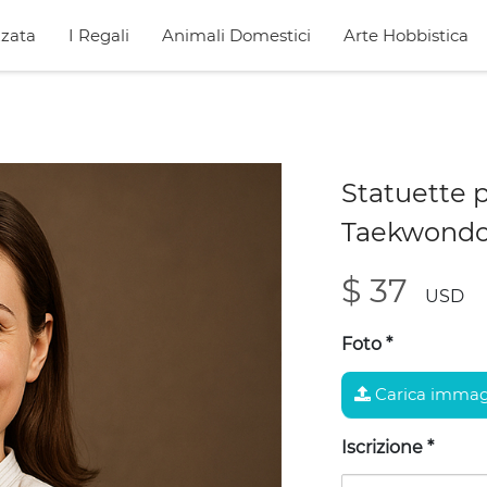
zata
I Regali
Animali Domestici
Arte Hobbistica
Statuette 
Taekwond
$ 37
USD
Foto
*
Carica immag
Iscrizione
*