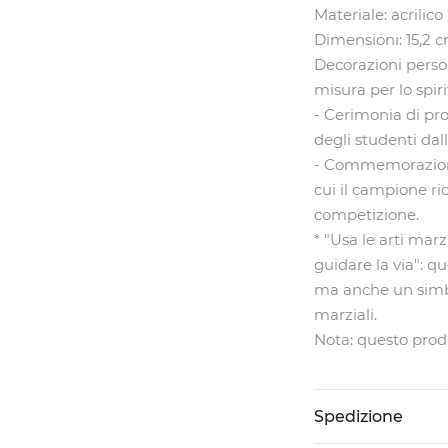
Materiale: acrilico
Dimensioni: 15,2 c
Decorazioni perso
misura per lo spiri
- Cerimonia di pro
degli studenti dal
- Commemorazione 
cui il campione ri
competizione.
* "Usa le arti mar
guidare la via": 
ma anche un simbo
marziali.
Nota: questo prod
Spedizione