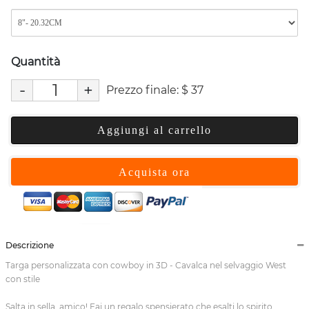
Quantità
-
+
Prezzo finale:
$
37
Aggiungi al carrello
Acquista ora
Descrizione
Targa personalizzata con cowboy in 3D - Cavalca nel selvaggio West
con stile
Salta in sella, amico! Fai un regalo spensierato che esalti lo spirito