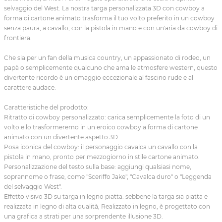
selvaggio del West. La nostra targa personalizzata 3D con cowboy a
forma di cartone animato trasforma il tuo volto preferito in un cowboy
senza paura, a cavallo, con la pistola in mano e con un'aria da cowboy di
frontiera.
Che sia per un fan della musica country, un appassionato di rodeo, un
papà o semplicemente qualcuno che ama le atmosfere western, questo
divertente ricordo è un omaggio eccezionale al fascino rude e al
carattere audace.
Caratteristiche del prodotto:
Ritratto di cowboy personalizzato: carica semplicemente la foto di un
volto e lo trasformeremo in un eroico cowboy a forma di cartone
animato con un divertente aspetto 3D.
Posa iconica del cowboy: il personaggio cavalca un cavallo con la
pistola in mano, pronto per mezzogiorno in stile cartone animato.
Personalizzazione del testo sulla base: aggiungi qualsiasi nome,
soprannome o frase, come "Sceriffo Jake", "Cavalca duro" o "Leggenda
del selvaggio West".
Effetto visivo 3D su targa in legno piatta: sebbene la targa sia piatta e
realizzata in legno di alta qualità, Realizzato in legno, è progettato con
una grafica a strati per una sorprendente illusione 3D.