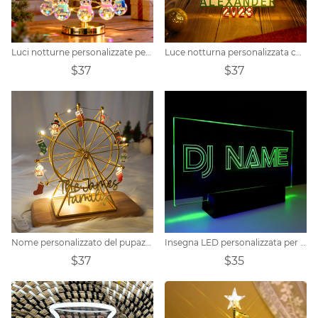
Luci notturne personalizzate per albero di Natale con famiglia di pupazzi di neve
Luce notturna personalizzata con nome 3D dell'albero di Natale
$37
$37
Nome personalizzato del pupazzo di neve di Natale della famiglia Ruota panoramica
Insegna LED personalizzata per DJ
$37
$35