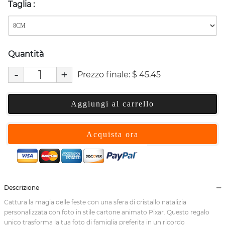
Taglia
:
Quantità
-
+
Prezzo finale:
$
45.45
Aggiungi al carrello
Acquista ora
Descrizione
Cattura la magia delle feste con una sfera di cristallo natalizia
personalizzata con foto in stile cartone animato Pixar. Questo regalo
unico trasforma la tua foto di famiglia preferita in un ricordo