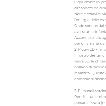
Ogni ombrello pre
circondato da din
Note e chiavi di v
l'energia delle esib
Onde sonore: dai v
avessi una sinfoni
Accenti stellari: 
per gli amanti dell
2. Motivi 2D × Imp
Il nostro design u
visiva 3D: le chit
brillano di dimen
realistica. Questa
ombrello si disting
3. Personalizzazio
Rendi il tuo ombr
personalizzato (no