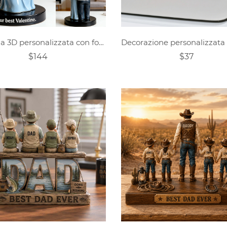
Figurina 3D personalizzata con foto di coppia in attesa, bobblehead personalizzato, regalo di San Valentino, regalo ricordo di gravidanza, regalo di anniversario per coppie
$144
$37