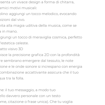
senta un vivace design a forma di chitarra,
amici motivi musicali:
iolino: aggiungi un tocco melodico, evocando
izioni dal vivo.
ita alla magia uditiva della musica, come se
a in mano.
aggiungi un tocco di meraviglia cosmica, perfetto
'estetica celeste.
atto visivo 3D
nisce la precisione grafica 2D con la profondità
arre sembrano emergere dal tessuto, le note
sione e le onde sonore si increspano con energia
 combinazione accattivante assicura che il tuo
ua tra la folla.
ne: il tuo messaggio, a modo tuo
ello davvero personale con un testo
me, citazione o frase unica). Che tu voglia