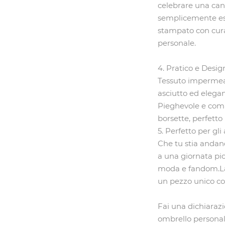
celebrare una can
semplicemente espr
stampato con cur
personale.
4. Pratico e Desig
‌Tessuto impermea
asciutto ed elegan
‌Pieghevole e comp
borsette, perfetto
5. Perfetto per gl
Che tu stia andan
a una giornata pio
moda e fandom.Las
un pezzo unico com
Fai una dichiarazi
ombrello personal