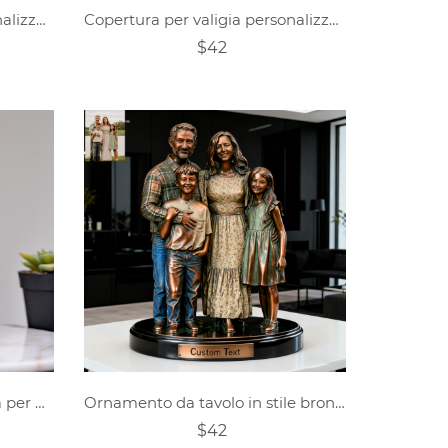
Decorazione in legno personalizzata per la festa del papà, a tema western e cowboy, per tutta la famiglia.
Copertura per valigia personalizzata a tema Dragon Knight
$42
Targa acrilica personalizzata per allenatore di calcio
Ornamento da tavolo in stile bronzo con ritratto di famiglia personalizzato
$42