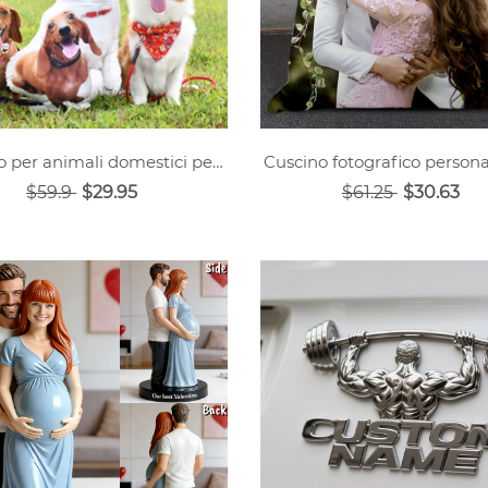
Cuscino per animali domestici personalizzato per gelato
Cuscino fotografico persona
$59.9
$29.95
$61.25
$30.63