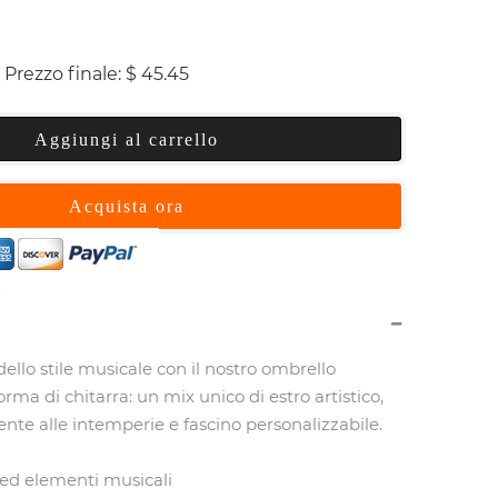
Prezzo finale:
$
45.45
Aggiungi al carrello
Acquista ora
llo stile musicale con il nostro ombrello
rma di chitarra: un mix unico di estro artistico,
tente alle intemperie e fascino personalizzabile.
a ed elementi musicali