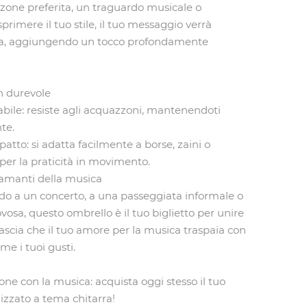
zone preferita, un traguardo musicale o
imere il tuo stile, il tuo messaggio verrà
a, aggiungendo un tocco profondamente
n durevole
bile‌: resiste agli acquazzoni, mantenendoti
te.
atto‌: si adatta facilmente a borse, zaini o
 per la praticità in movimento.
i amanti della musica
do a un concerto, a una passeggiata informale o
vosa, questo ombrello è il tuo biglietto per unire
cia che il tuo amore per la musica traspaia con
e i tuoi gusti.
one con la musica: acquista oggi stesso il tuo
izzato a tema chitarra!