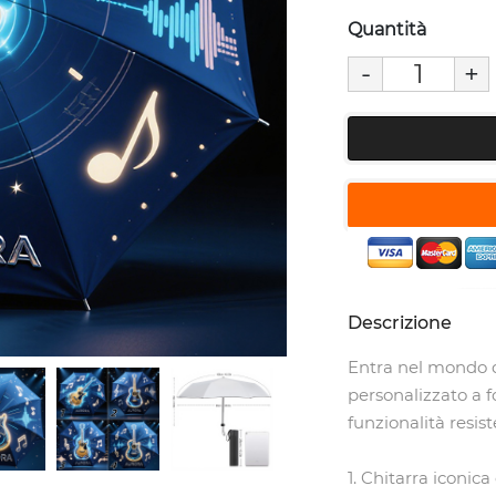
Quantità
-
+
Descrizione
Entra nel mondo de
personalizzato a fo
funzionalità resis
1. Chitarra iconic