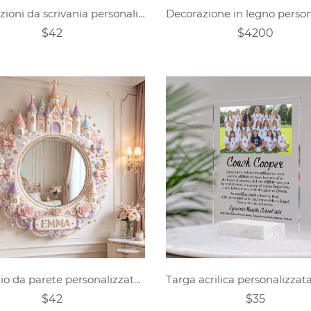
Decorazioni da scrivania personalizzate per la Festa del Papà con tema pesca genitore-figlio, con la lettera DAD.
$42
$4200
Specchio da parete personalizzato con nome a tema Castello dei Sogni
$42
$35