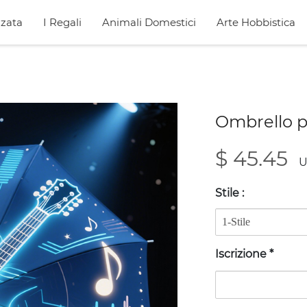
zata
I Regali
Animali Domestici
Arte Hobbistica
Ombrello p
$ 45.45
U
Stile
:
Iscrizione
*