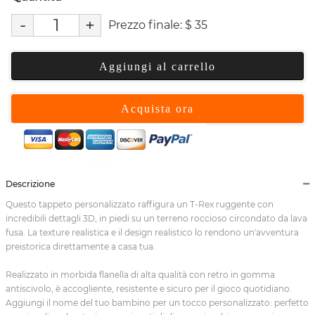
-
+
Prezzo finale:
$
35
Aggiungi al carrello
Acquista ora
Descrizione
Questo tappeto personalizzato raffigura un T-Rex ruggente con
incredibili dettagli 3D, in piedi su un terreno roccioso circondato da lava
fusa. La texture realistica e il design realistico lo rendono un'avventura
preistorica direttamente a casa tua.
Realizzato in morbida flanella di alta qualità con retro in gomma
antiscivolo, è accogliente, resistente e sicuro per il gioco quotidiano.
Aggiungi il nome del tuo bambino per un tocco personalizzato: perfetto