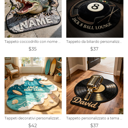
Tappeto coccodrillo con nome personalizzato
Tappeto da biliardo personalizzato
$35
$37
Tappeti decorativi personalizzati a tema spiaggia
Tappeto personalizzato a tema disco e microfono
$42
$37