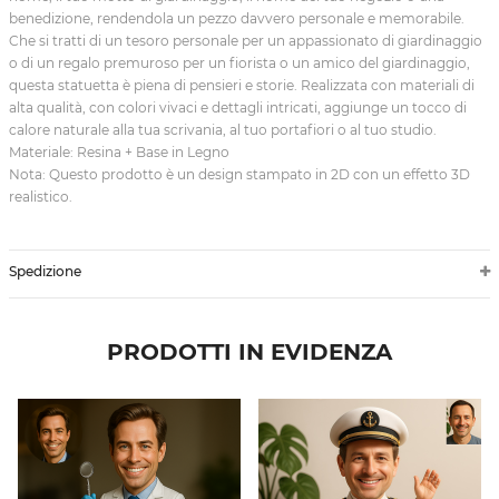
benedizione, rendendola un pezzo davvero personale e memorabile.
Che si tratti di un tesoro personale per un appassionato di giardinaggio
o di un regalo premuroso per un fiorista o un amico del giardinaggio,
questa statuetta è piena di pensieri e storie. Realizzata con materiali di
alta qualità, con colori vivaci e dettagli intricati, aggiunge un tocco di
calore naturale alla tua scrivania, al tuo portafiori o al tuo studio.
Materiale: Resina + Base in Legno
Nota: Questo prodotto è un design stampato in 2D con un effetto 3D
realistico.
Spedizione
PRODOTTI IN EVIDENZA