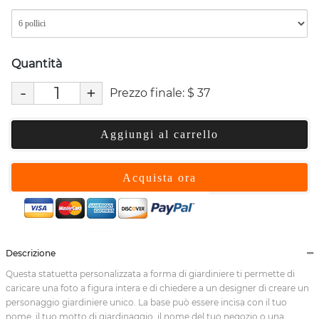
Quantità
-
+
Prezzo finale:
$
37
Aggiungi al carrello
Acquista ora
Descrizione
Questa statuetta personalizzata a forma di giardiniere ti permette di
caricare una foto a figura intera e di chiedere a un designer di creare un
personaggio giardiniere unico. La base può essere incisa con il tuo
nome, il tuo motto di giardinaggio, il nome del tuo negozio o una