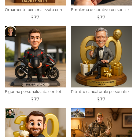
Ornamento personalizzato con ritratto di chitarrista
Emblema decorativo personalizzato in metallo per auto, a tema campione di basket.
$37
$37
Figurina personalizzata con foto a tema moto
Ritratto caricaturale personalizzato di un uomo per il 60° compleanno
$37
$37