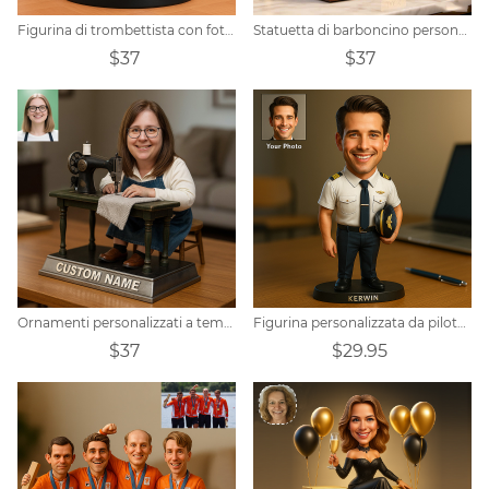
Figurina di trombettista con foto in cartone animato personalizzata
Statuetta di barboncino personalizzata tempestata di diamanti
$37
$37
Ornamenti personalizzati a tema macchina da cucire con personaggi dei cartoni animati
Figurina personalizzata da pilota maschile
$37
$29.95