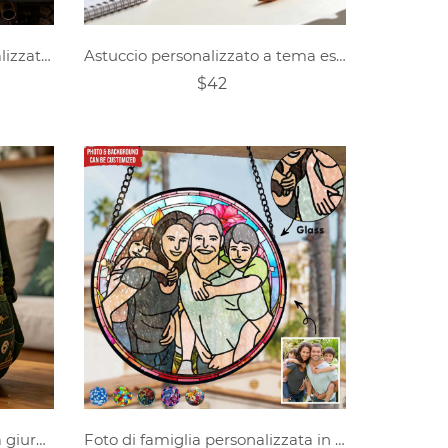
Copriruota di scorta personalizzato con battistrada di monster truck
Astuccio personalizzato a tema escavatore
$42
Zaino personalizzato a tema giurassico con dinosauri
Foto di famiglia personalizzata in stile fumetto Sunshine Catcher