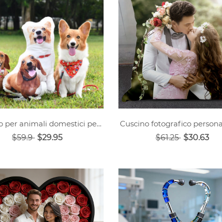
Cuscino per animali domestici personalizzato per gelato
Cuscino fotografico persona
$59.9
$29.95
$61.25
$30.63