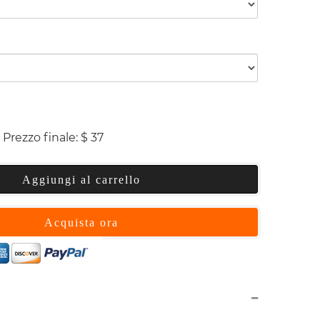
Prezzo finale:
$
37
Aggiungi al carrello
Acquista ora