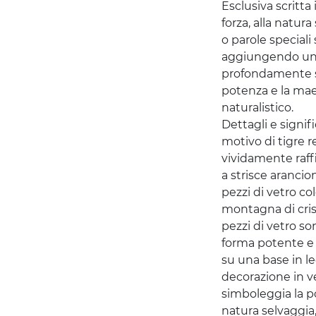
Esclusiva scritta
forza, alla natu
o parole speciali 
aggiungendo un 
profondamente si
potenza e la mae
naturalistico.
Dettagli e signif
motivo di tigre re
vividamente raff
a strisce aranci
pezzi di vetro co
montagna di cris
pezzi di vetro so
forma potente e l
su una base in l
decorazione in ve
simboleggia la po
natura selvaggia