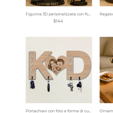
Figurina 3D personalizzata con foto di un giocatore di hockey, regalo di hockey su ghiaccio, figurina sportiva con nome personalizzato, regalo di squadra
$144
Portachiavi con foto a forma di cuore con lettere personalizzate