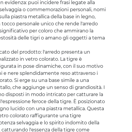
 in evidenza
: puoi incidere frasi legate alla
ra selvaggia o commemorazioni personali, nomi
sulla piastra metallica della base in legno,
tocco personale unico che rende l'arredo
gnificativo per coloro che ammirano la
stosità delle tigri o amano gli oggetti a tema
icato del prodotto
: l'arredo presenta un
alizzato in vetro colorato. La tigre è
igurata in pose dinamiche, con il suo motivo
oni e nere splendidamente reso attraverso i
lorato. Si erge su una base simile a una
tallo, che aggiunge un senso di grandiosità. I
no disposti in modo intricato per catturare la
'espressione feroce della tigre. È posizionato
egno lucido con una piastra metallica. Questa
tro colorato raffigurante una tigre
tenza selvaggia e lo spirito indomito della
, catturando l'essenza della tigre come