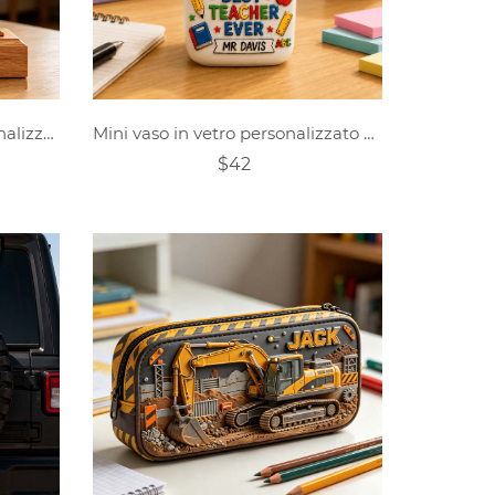
Decorazione natalizia personalizzata per la Festa della Mamma con foto "MOM" intagliata nel legno.
Mini vaso in vetro personalizzato con nome a scelta: un regalo perfetto per il ritorno a scuola o una decorazione da scrivania per la Festa degli Insegnanti.
$42