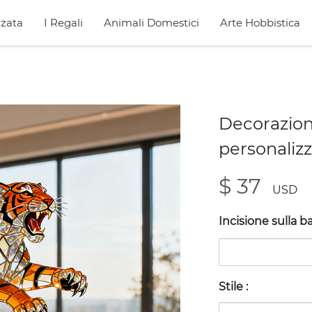
zata
I Regali
Animali Domestici
Arte Hobbistica
Decorazion
personalizz
$ 37
USD
Incisione sulla 
Stile
: