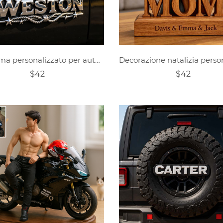
Emblema personalizzato per auto a tema sella western e ferro di cavallo
$42
$42