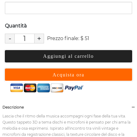
Quantità
-
+
Prezzo finale:
$
51
Aggiungi al carrello
Acquista ora
Descrizione
Lascia che il ritmo della musica accompagni ogni fase della tua vita.
Questo tappeto 3D a tema dischi e microfoni è pensato per chi ama la
melodia e osa esprimersi. Ispirato all'incontro tra vinili vintage e
microfoni da registrazione classici, la texture circolare del disco e la