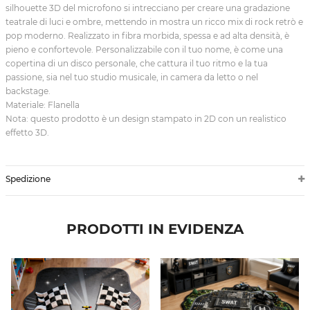
silhouette 3D del microfono si intrecciano per creare una gradazione
teatrale di luci e ombre, mettendo in mostra un ricco mix di rock retrò e
pop moderno. Realizzato in fibra morbida, spessa e ad alta densità, è
pieno e confortevole. Personalizzabile con il tuo nome, è come una
copertina di un disco personale, che cattura il tuo ritmo e la tua
passione, sia nel tuo studio musicale, in camera da letto o nel
backstage.
Materiale: Flanella
Nota: questo prodotto è un design stampato in 2D con un realistico
effetto 3D.
Spedizione
PRODOTTI IN EVIDENZA