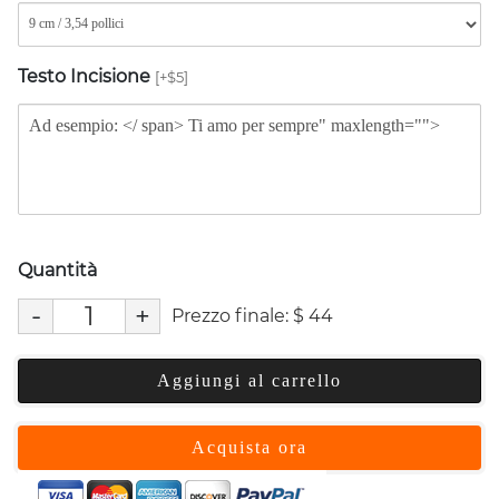
Testo Incisione
[+$5]
Quantità
-
+
Prezzo finale:
$
44
Aggiungi al carrello
Acquista ora