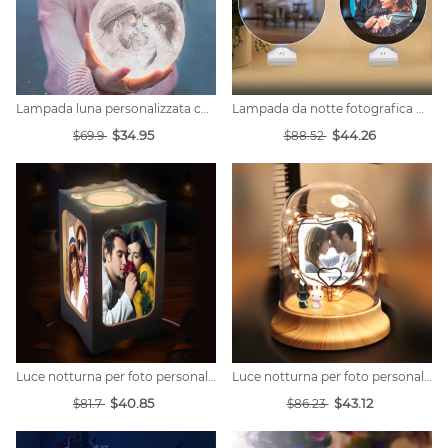
Lampada luna personalizzata con foto- 2 colori
Lampada da notte fotografica magica personalizzata
$34.95
$44.26
$69.9
$88.52
Luce notturna per foto personalizzate
Luce notturna per foto personalizzate
$40.85
$43.12
$81.7
$86.23