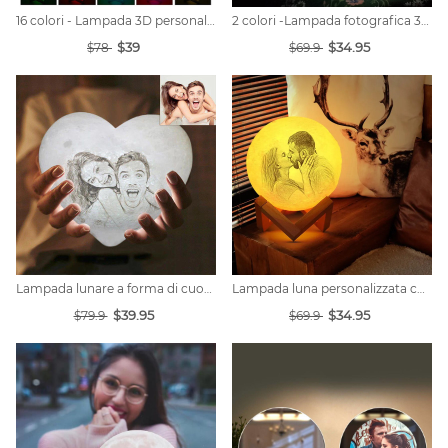
16 colori - Lampada 3D personalizzata con foto colorate di luna
2 colori -Lampada fotografica 3d personalizzata
$39
$34.95
$78
$69.9
Lampada lunare a forma di cuore personalizzata
Lampada luna personalizzata con foto- 2 colori
$39.95
$34.95
$79.9
$69.9