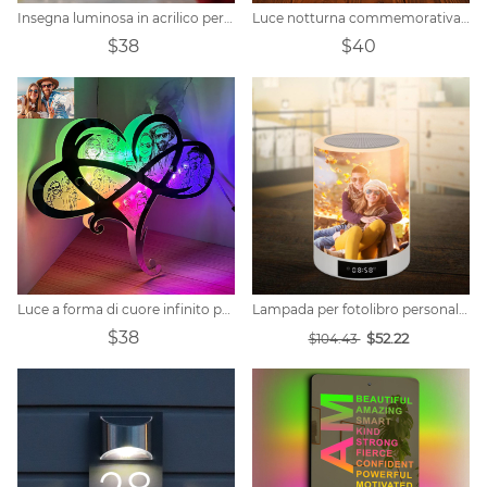
Insegna luminosa in acrilico personalizzata a forma di cuore
Luce notturna commemorativa digitale con collage foto personalizzato
$38
$40
Luce a forma di cuore infinito personalizzata
Lampada per fotolibro personalizzata
$38
$52.22
$104.43