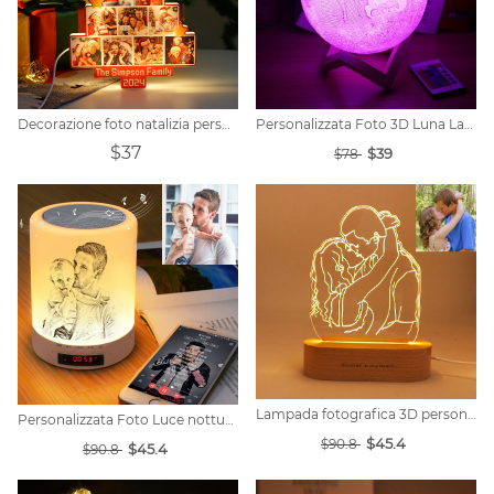
Decorazione foto natalizia personalizzata
Personalizzata Foto 3D Luna Lampada- 16 colori
$37
$39
$78
Lampada fotografica 3D personalizzata
Personalizzata Foto Luce notturna di musica
$45.4
$90.8
$45.4
$90.8