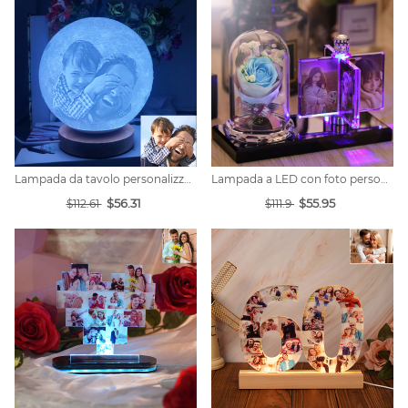
Lampada da tavolo personalizzata 3d 3d moon 16 colori
Lampada a LED con foto personalizzata
$56.31
$55.95
$112.61
$111.9