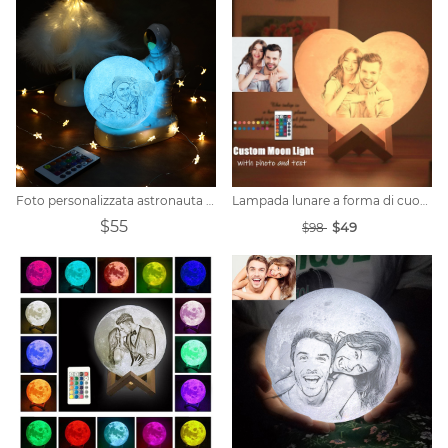
Foto personalizzata astronauta al chiaro di luna
Lampada lunare a forma di cuore personalizzata 16 colori
$55
$49
$98