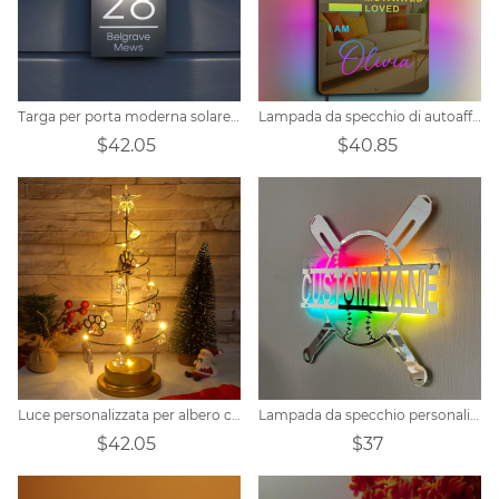
Targa per porta moderna solare personalizzata
Lampada da specchio di autoaffermazione personalizzata
$42.05
$40.85
Luce personalizzata per albero con foto a forma di zampa di cane
Lampada da specchio personalizzata con nome baseball
$42.05
$37