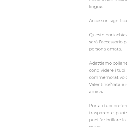
lingue.
Accessori signific
Questo portachiavi
sarà l'accessorio p
persona amata.
Adattiamo collane 
condividere i tuo
commemorativo d
Valentino/Natale 
amica.
Porta i tuoi prefe
trasparente, puoi 
puoi far brillare l
muro.