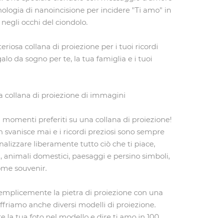
cnologia di nanoincisione per incidere "Ti amo" in
 negli occhi del ciondolo.
riosa collana di proiezione per i tuoi ricordi
egalo da sogno per te, la tua famiglia e i tuoi
a collana di proiezione di immagini
i momenti preferiti su una collana di proiezione!
 svanisce mai e i ricordi preziosi sono sempre
nalizzare liberamente tutto ciò che ti piace,
, animali domestici, paesaggi e persino simboli,
ome souvenir.
semplicemente la pietra di proiezione con una
 offriamo anche diversi modelli di proiezione.
e la tua foto nel modello e dire ti amo in 100