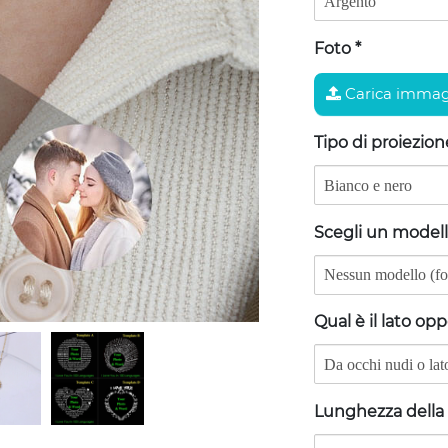
Foto
*
Carica immag
Tipo di proiezio
Scegli un model
Qual è il lato op
Lunghezza della