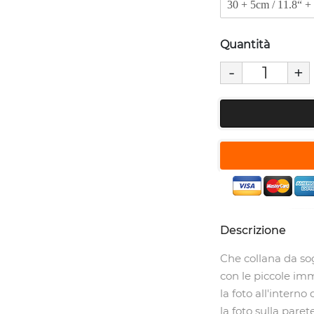
Quantità
-
+
Descrizione
Che collana da sog
con le piccole im
la foto all'interno
la foto sulla par