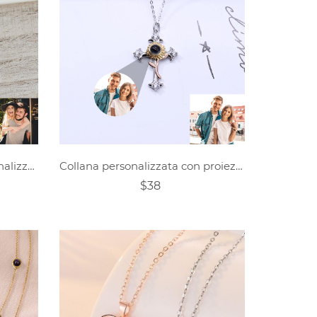
Proiettore fotografico personalizzato - amore girasole
Collana personalizzata con proiezione di fiori a croce
$38