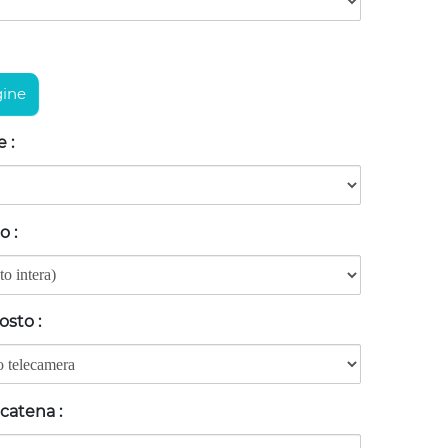
ine
ne
:
lo
:
posto
:
 catena
: