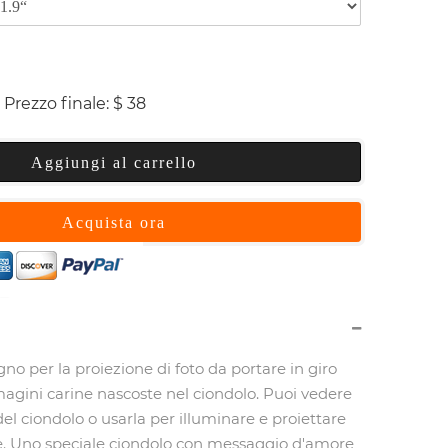
Prezzo finale:
$
38
Aggiungi al carrello
Acquista ora
no per la proiezione di foto da portare in giro
magini carine nascoste nel ciondolo. Puoi vedere
 del ciondolo o usarla per illuminare e proiettare
ete. Uno speciale ciondolo con messaggio d'amore