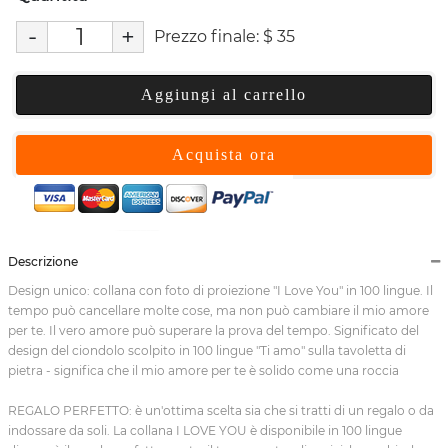
-
+
Prezzo finale:
$
35
Aggiungi al carrello
Acquista ora
Descrizione
Design unico: collana con foto di proiezione "I Love You" in 100 lingue. Il
tempo può cancellare molte cose, ma non può cambiare il mio amore
per te. Il vero amore può superare la prova del tempo. Significato del
design del ciondolo scolpito in 100 lingue "Ti amo" sulla tavoletta di
pietra - significa che il mio amore per te è solido come una roccia
REGALO PERFETTO: è un'ottima scelta sia che si tratti di un regalo o da
indossare da soli. La collana I LOVE YOU è disponibile in 100 lingue