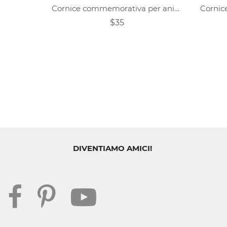
Cornice commemorativa per animali domestici personalizzata, ricordo regalo per cani
$35
DIVENTIAMO AMICI!