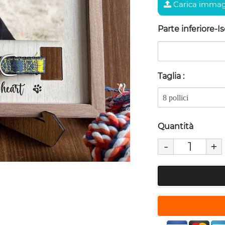
Carica immag
Parte inferiore-I
Taglia
:
Quantità
-
+