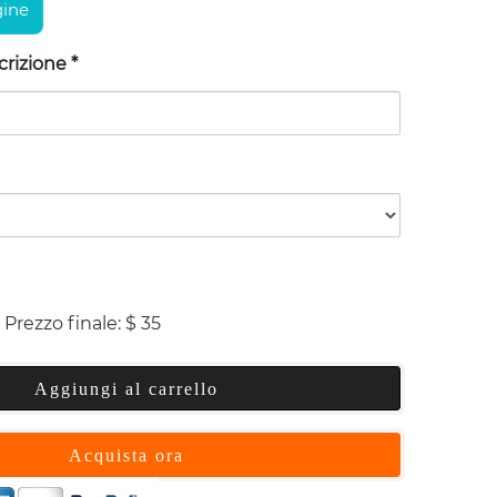
ine
scrizione
*
Prezzo finale:
$
35
Aggiungi al carrello
Acquista ora