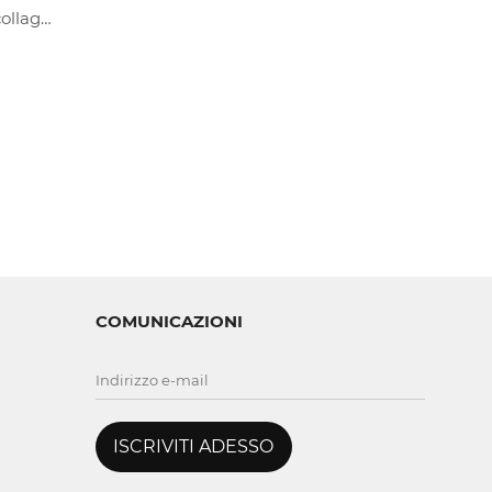
Cornice personalizzata per collage di foto per animali domestici per la decorazione domestica
COMUNICAZIONI
ISCRIVITI ADESSO