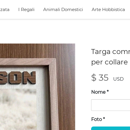
zata
I Regali
Animali Domestici
Arte Hobbistica
Targa comm
per collare
$ 35
USD
Nome
*
Foto
*