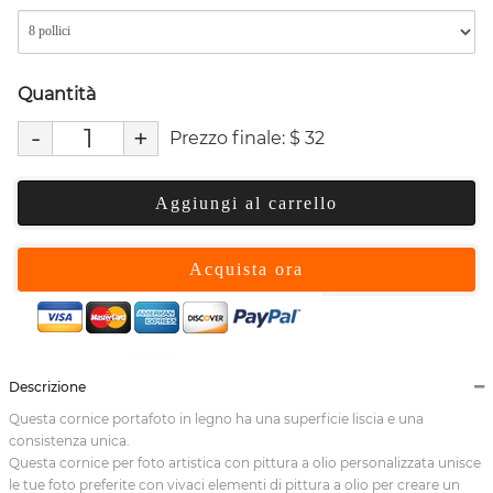
Quantità
-
+
Prezzo finale:
$
32
Aggiungi al carrello
Acquista ora
Descrizione
Questa cornice portafoto in legno ha una superficie liscia e una
consistenza unica.
Questa cornice per foto artistica con pittura a olio personalizzata unisce
le tue foto preferite con vivaci elementi di pittura a olio per creare un