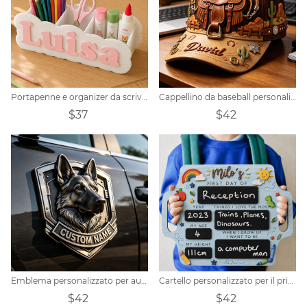
Portapenne e organizer da scrivania personalizzabili con nome.
Cappellino da baseball personalizzato a tema sella da cowboy western
$37
$42
Emblema personalizzato per auto con pastore tedesco
Cartello personalizzato per il primo giorno di scuola, regalo per il ritorno a scuola.
$42
$42