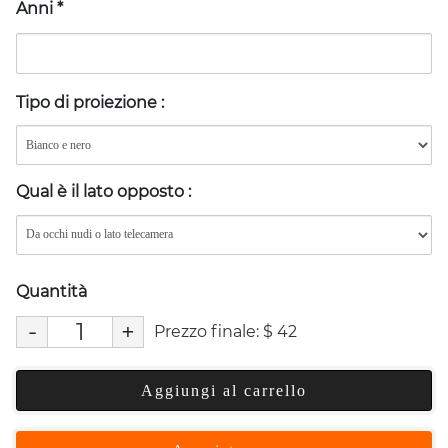
Anni
*
Tipo di proiezione
:
Qual è il lato opposto
:
Quantità
-
+
Prezzo finale:
$
42
Aggiungi al carrello