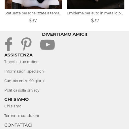
Statuette personalizzate a tema equestre
Emblema per auto in metallo personalizzato a tema Cerberus
$37
$37
DIVENTIAMO AMICI!
ASSISTENZA
Traccia il tuo ordine
Informazioni spedizioni
Cambio entro 90 giorni
Politica sulla privacy
CHI SIAMO
Chi siamo
Termini e condizioni
CONTATTACI