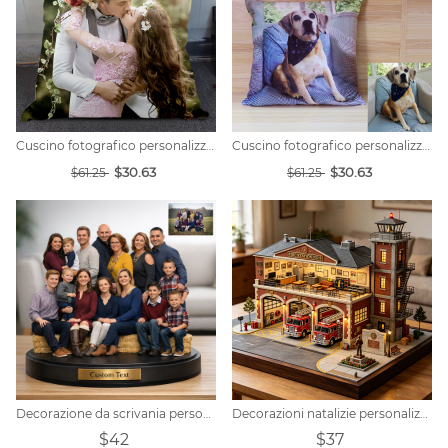
Cuscino fotografico personalizzato
Cuscino fotografico personalizzato
$30.63
$30.63
$61.25
$61.25
Decorazione da scrivania personalizzata con foto di famiglia realistiche.
Decorazioni natalizie personalizzate a tema caserma dei pompieri cittadina.
$42
$37