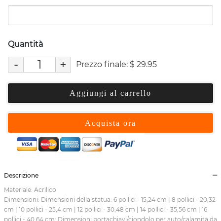
Quantità
-
+
Prezzo finale:
$
29.95
Aggiungi al carrello
Acquista ora
Descrizione
Materiale: Acrilico
Dimensioni: Dimensioni della statua: 6 pollici - 15,24 cm | 8 pollici - 20,32
cm | 10 pollici - 25,4 cm | 12 pollici - 30,48 cm | 14 pollici - 35,56 cm | 16
pollici - 40,64 cm; Dimensioni portachiavi/ciondolo per auto/calamita da