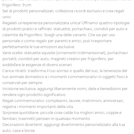
frigorifero: 9 cm
Set di prodotti personalizzati: colleziona ricordi esclusivi e crea regali
unici
Regalati un'esperienza personalizzata unica! Offriamo quattro tipologie
di prodotti pratici e raffinati: statuette, portachiavi, ciondoli per auto e
calamite da frigorifero. Scegli una delle varianti. Che sia per uso
personale o come regalo per parenti e amici, può trasportare
perfettamente le tue emozioni esclusive.
Varie scelte: statuette squisite (ornamenti tridimensionali), portachiavi
portatili, ciondoli per auto, magneti creativi per frigorifero, per
soddisfare le esigenze di diversi scenari.
Carica ritratti: trasforma il tuo sorriso o quello del suo, la tenerezza del
tuo animale domestico e i momenti commemorativi in oggetti fisici e
conservali per sempre.
Incisione esclusiva: aggiungi liberamente nomi, date e benedizioni per
rendere ogni prodotto significativo.
Regali commemorativi: compleanni, lauree, matrimoni, anniversari,
registra i momenti importanti della vita.
Sorprese quotidiane: piccole cose calde tra migliori amici, coppie e
familiari, trasmetti pensieri in qualsiasi momento.
Decorazioni divertenti: aggiungi divertimento personalizzato alla tua
auto, casa e borse.