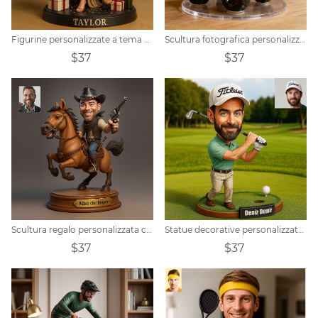
Figurine personalizzate a tema compleanno con foto di cartoni animati
Scultura fotografica personalizzata con volto di escavatore, regalo
$37
$37
Scultura regalo personalizzata con ritratto di cowboy western
Statue decorative personalizzate con foto di cartoni animati a tema golf
$37
$37