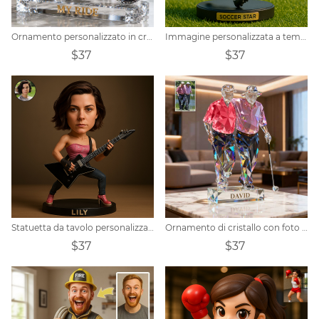
Ornamento personalizzato in cristallo con una motocicletta e una persona
Immagine personalizzata a tema calcio - versione q - ornamento in stile trendy
$37
$37
Statuetta da tavolo personalizzata con ritratto di chitarrista
Ornamento di cristallo con foto personalizzata
$37
$37