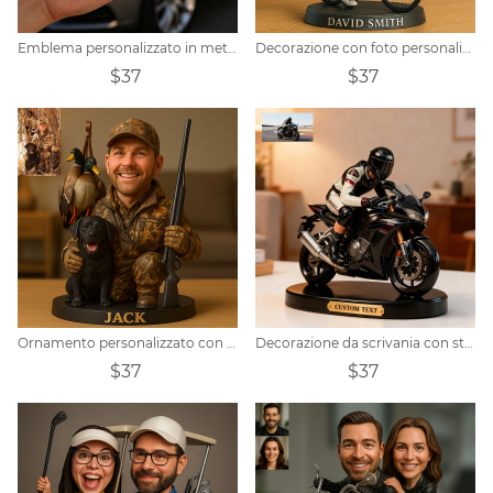
Emblema personalizzato in metallo per auto, a tema campione di pallavolo.
Decorazione con foto personalizzata a tema mountain bike
$37
$37
Ornamento personalizzato con personaggio dei cartoni animati raffigurante un'oca da caccia
Decorazione da scrivania con statuetta personalizzata di motociclista
$37
$37