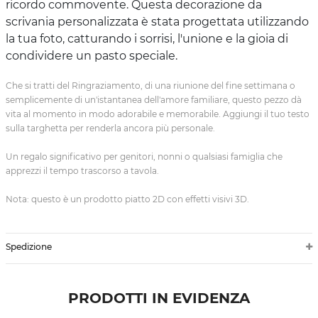
ricordo commovente. Questa decorazione da
scrivania personalizzata è stata progettata utilizzando
la tua foto, catturando i sorrisi, l'unione e la gioia di
condividere un pasto speciale.
Che si tratti del Ringraziamento, di una riunione del fine settimana o
semplicemente di un'istantanea dell'amore familiare, questo pezzo dà
vita al momento in modo adorabile e memorabile. Aggiungi il tuo testo
sulla targhetta per renderla ancora più personale.
Un regalo significativo per genitori, nonni o qualsiasi famiglia che
apprezzi il tempo trascorso a tavola.
Nota: questo è un prodotto piatto 2D con effetti visivi 3D.
Spedizione
PRODOTTI IN EVIDENZA