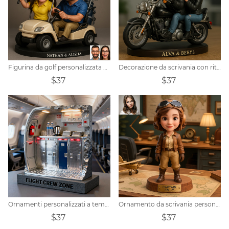
Figurina da golf personalizzata per coppia
Decorazione da scrivania con ritratto di coppia di motociclisti personalizzata
$37
$37
Ornamenti personalizzati a tema equipaggio di cabina di aereo
Ornamento da scrivania personalizzato in stile realistico a forma di pilota donna, versione Q
$37
$37