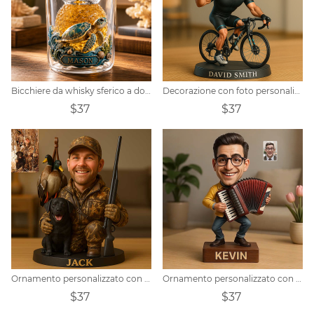
Bicchiere da whisky sferico a doppia parete personalizzato con tartaruga marina e tema oceano.
Decorazione con foto personalizzata a tema mountain bike
$37
$37
Ornamento personalizzato con personaggio dei cartoni animati raffigurante un'oca da caccia
Ornamento personalizzato con ritratto di amante della fisarmonica
$37
$37