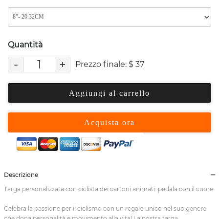
Quantità
-
+
Prezzo finale:
$
37
Aggiungi al carrello
Acquista ora
Descrizione
Targa personalizzata con ciclista dei cartoni animati: pedala con il cuore
Celebra la passione per il ciclismo con un regalo unico nel suo genere
che dona personalità e movimento alla vita! La nostra targa