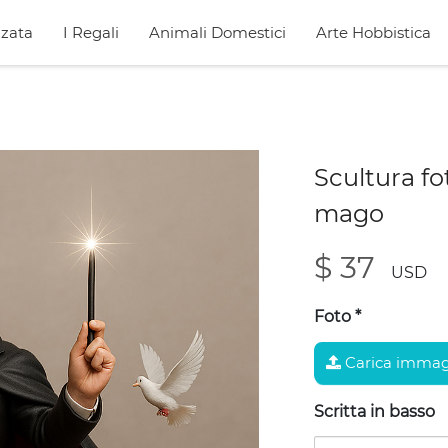
zata
I Regali
Animali Domestici
Arte Hobbistica
Scultura fo
mago
$ 37
USD
Foto
*
Carica immag
Scritta in basso