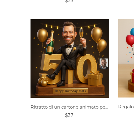
$35
Ritratto di un cartone animato personalizzato come regalo per il 50° compleanno di un uomo
$37