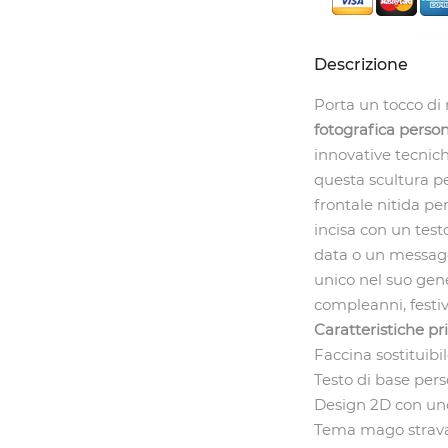
Descrizione
Porta un tocco di
fotografica perso
innovative tecnic
questa scultura pe
frontale nitida pe
incisa con un test
data o un messagg
unico nel suo gene
compleanni, festivi
Caratteristiche pri
Faccina sostituibil
Testo di base per
Design 2D con uno 
Tema mago strav