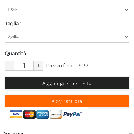
Taglia
:
Quantità
-
+
Prezzo finale:
$
37
Aggiungi al carrello
Acquista ora
Descrizione