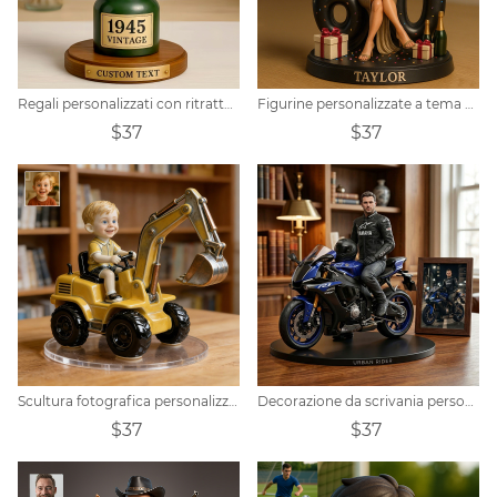
Regali personalizzati con ritratto maschile
Figurine personalizzate a tema compleanno con foto di cartoni animati
$37
$37
Scultura fotografica personalizzata con volto di escavatore, regalo
Decorazione da scrivania personalizzata con foto realistica di un motociclista.
$37
$37