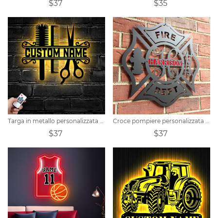
$37
$35
Targa in metallo personalizzata per parrucchiere
Croce pompiere personalizzata con targa in metallo con scala
$37
$37