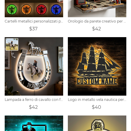
Cartelli metallici personalizzati per hockey
Orologio da parete creativo per garage, ideale per uomo.
$37
$42
Lampada a ferro di cavallo con foto personalizzata.
Logo in metallo vela nautica personalizzato
$42
$40