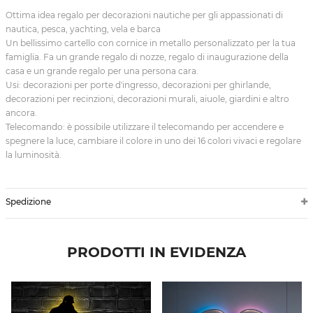
Ottima idea regalo per decorazioni nautiche per gli appassionati di
nautica, pesca, yachting, vela e barca
Un bellissimo cartello con cornice in metallo personalizzato per la tua
famiglia. Fa un grande regalo di nozze, regalo di inaugurazione della
casa e un grande regalo per una persona cara.
Usi: decorazioni per porte d'ingresso, decorazioni per ghirlande,
decorazioni per recinzioni, decorazioni murali, aiuole, giardini e altro
ancora.
Telecomando: è possibile utilizzare il telecomando per accendere e
spegnere la luce, cambiare il colore in uno dei 16 colori vivaci e regolare
la luminosità.
Spedizione
PRODOTTI IN EVIDENZA