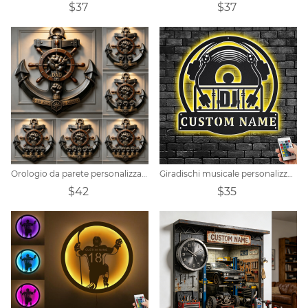
$37
$37
Orologio da parete personalizzato con ancora nautica e pugno amichevole per papà
Giradischi musicale personalizzato da parete in metallo con luce a LED
$42
$35