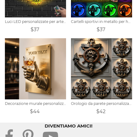
Luci LED personalizzate per arte della parete in metallo per parrucchiere
Cartelli sportivi in metallo per hockey personalizzati
$37
$37
Decorazione murale personalizzata per la sala lounge del bar del whisky, targa con logo del bar sulla porta
Orologio da parete personalizzato con ancora nautica e pugno amichevole per papà
$44
$42
DIVENTIAMO AMICI!