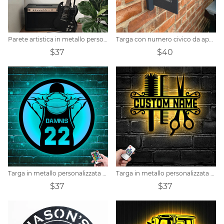
Parete artistica in metallo personalizzata per chitarra
Targa con numero civico da appendere personalizzata
$37
$40
Targa in metallo personalizzata per giocatore di basket
Targa in metallo personalizzata per parrucchiere
$37
$37