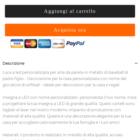
Aggiungi al carrello
Acquista ora
Descrizione
Luce a led personalizzata per arte da parete in metallo di baseball di
padre figlio - Decorazione per la casa personalizzata con nome del
giocatore di softball - Ideale per decorazioni per la casa e regali
Insegna a LED con nome personalizzato: personalizza il tuo nome, inizia
a progettare la tua insegna a LED di grande qualità. Questi cartelli sono
tagliati al laser nel nostro moderno impianto di produzione con
materiali di alta qualità. Questa è una decorazione elegante per la tua
casa per accogliere calorosamente la tua famiglia e i tuoi amici.
Materiali: il prodotto è realizzato in metallo di alta qualità: acciaio