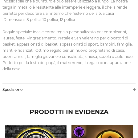
inossidabile che è duraturo e può essere utilizzato a lungo. La nostra
targa in metallo è resistente alle intemperie e leggera, il che la rende
perfetta per decorare sia l'interno che l'esterno della tua casa
.Dimensioni: 8 pollici, 10 pollici, 12 pollici.
Regalo speciale: ideale come regalo personalizzato per compleanni,
lauree, feste, Ringraziamento, Natale e San Valentino per giocatori di
basket, appassionati di basket, appassionati di sport, bambini, famiglia,
mariti e fidanzati. Ottimo regalo per un nuovo proprietario di casa,
buoni amici , famiglia giovane o consolidata, chiesa, scuola o asilo nido.
Perfetto per la festa del papà, il matrimonio, il regalo di inaugurazione
della casa.
Spedizione
PRODOTTI IN EVIDENZA