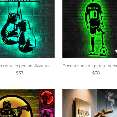
Targa in metallo personalizzata con guantone da boxe
$37
$38