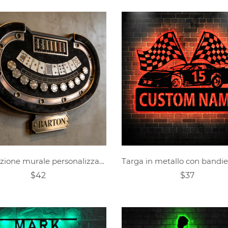
Decorazione murale personalizzata a tema tavolo da casinò
$42
$37