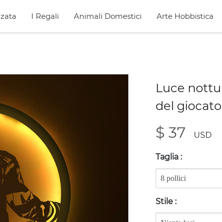
zata
I Regali
Animali Domestici
Arte Hobbistica
Luce nottu
del giocato
$ 37
USD
Taglia
:
Stile
: