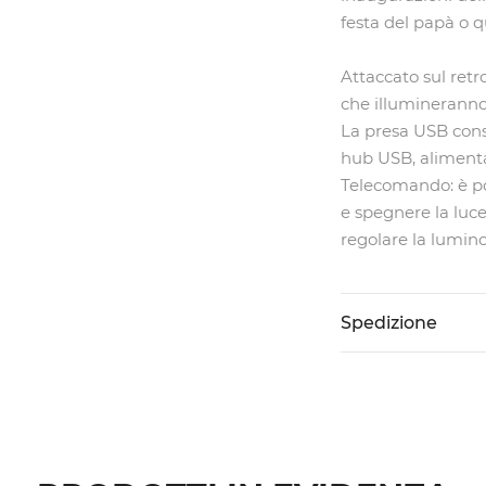
festa del papà o q
Attaccato sul retr
che illumineranno 
La presa USB conse
hub USB, alimenta
Telecomando: è po
e spegnere la luce,
regolare la lumino
Spedizione