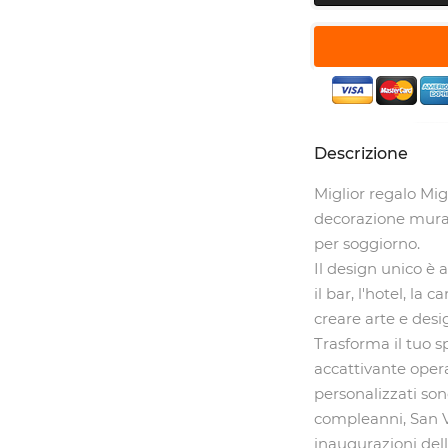
Descrizione
Miglior regalo Mi
decorazione mura
per soggiorno.
Il design unico è a
il bar, l'hotel, la
creare arte e desi
Trasforma il tuo 
accattivante opera 
personalizzati son
compleanni, San V
inaugurazioni del