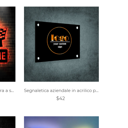
Targa in metallo con bandiera a scacchi da corsa con nome personalizzato
Segnaletica aziendale in acrilico personalizzata
$42