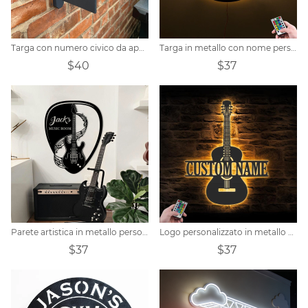
Targa con numero civico da appendere personalizzata
Targa in metallo con nome personalizzato del giocatore di baseball
$40
$37
Parete artistica in metallo personalizzata per chitarra
Logo personalizzato in metallo per chitarra personalizzato
$37
$37