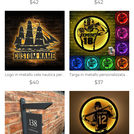
$42
$42
Logo in metallo vela nautica personalizzato
Targa in metallo personalizzata per giocatore di football
$40
$37