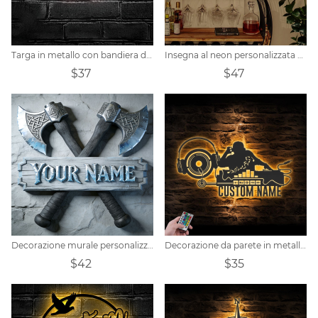
Targa in metallo con bandiera da corsa personalizzata
Insegna al neon personalizzata per bar e birra
$37
$47
Decorazione murale personalizzata a tema ascia vichinga
Decorazione da parete in metallo personalizzata con musica da registrazione DJ con luci a LED
$42
$35