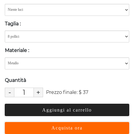
Taglia
:
Materiale
:
Quantità
-
+
Prezzo finale:
$
37
Aggiungi al carrello
Acquista ora