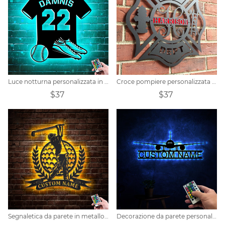
Luce notturna personalizzata in jersey con nome del giocatore di baseball
Croce pompiere personalizzata con targa in metallo con scala
$37
$37
Segnaletica da parete in metallo personalizzata per golf
Decorazione da parete personalizzata per aeroplano in metallo con luci a LED