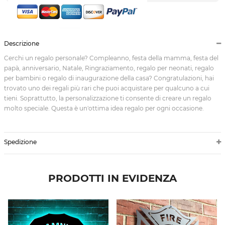
Descrizione
Cerchi un regalo personale? Compleanno, festa della mamma, festa del
papà, anniversario, Natale, Ringraziamento, regalo per neonati, regalo
per bambini o regalo di inaugurazione della casa? Congratulazioni, hai
trovato uno dei regali più rari che puoi acquistare per qualcuno a cui
tieni. Soprattutto, la personalizzazione ti consente di creare un regalo
molto speciale. Questa è un'ottima idea regalo per ogni occasione.
Spedizione
PRODOTTI IN EVIDENZA