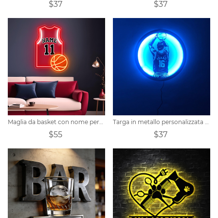
$37
$37
Maglia da basket con nome personalizzato neon
Targa in metallo personalizzata per giocatore di basket
$55
$37