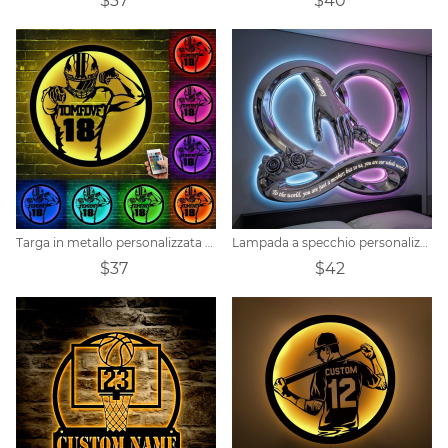
$37
$40
Targa in metallo personalizzata per giocatore di football
Lampada a specchio personalizzata per la Festa della Mamma, a tema "Mani che si tengono", per tutta la famiglia.
$37
$42