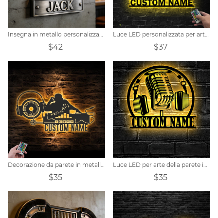
Insegna in metallo personalizzata per bar di whisky
Luce LED personalizzata per arte della parete in metallo per parrucchiere per toelettatura di cani
$42
$37
Decorazione da parete in metallo personalizzata con musica da registrazione DJ con luci a LED
Luce LED per arte della parete in metallo per studio audio musicale personalizzato
$35
$35