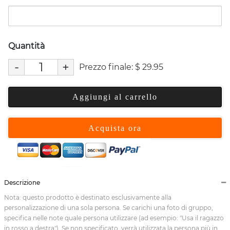
Quantità
-
+
Prezzo finale:
$
29.95
Aggiungi al carrello
Acquista ora
Descrizione
Nota: questo prodotto è destinato esclusivamente alla
personalizzazione di una sola persona. Se carichi una foto di gruppo,
specifica nelle note quale persona utilizzare (ad esempio: "Usa il ragazzo
in rosso a destra"). Se non specificato, verrà utilizzata la persona più in