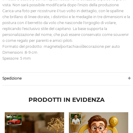
vista. Non sarà possibile modificarla dopo l'inizio della produzione.
Carica una foto per ricostruire il tuo volto in dettaglio, con le spalline
che brillano di linee dorate, i distintivi e le medaglie in tre dimensioni e la
postura con il berretto da volo che nasconde l'orgoglio di volare,
replicando l'esclusivo stile del capitano. La base supporta la
personalizzazione del nome, che può essere conservato come souvenir
o come regalo per parenti e amici piloti.
Formato del prodotto: magnete/portachiavi/decorazione per auto
Dimensioni: 8-9 cm
Spessore: 5 mm
Spedizione
PRODOTTI IN EVIDENZA