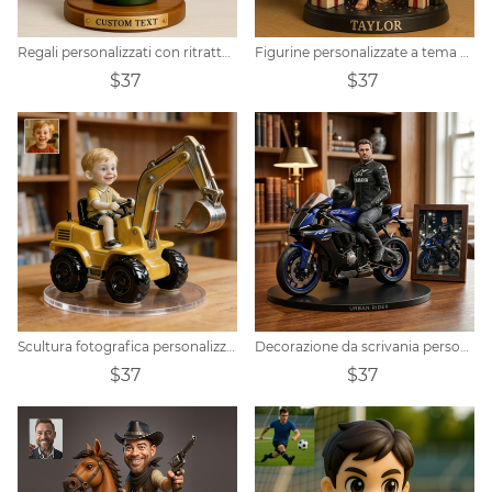
Regali personalizzati con ritratto maschile
Figurine personalizzate a tema compleanno con foto di cartoni animati
$37
$37
Scultura fotografica personalizzata con volto di escavatore, regalo
Decorazione da scrivania personalizzata con foto realistica di un motociclista.
$37
$37