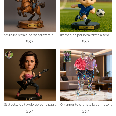
Scultura regalo personalizzata con ritratto di cowboy western
Immagine personalizzata a tema calcio - versione q - ornamento in stile trendy
$37
$37
Statuetta da tavolo personalizzata con ritratto di chitarrista
Ornamento di cristallo con foto personalizzata
$37
$37